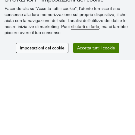
» Impostazioni dei cookie
Facendo clic su "Accetta tutti i cookie", l’utente fornisce il suo
» Termini & Condizioni
consenso alla loro memorizzazione sul proprio dispositivo, il che
» Informativa sulla Privacy
aiuta con la navigazione del sito, l'analisi dell'utilizzo dei dati e le
» Consegna e pagamento
nostre iniziative di marketing. Puoi
rifiutarti di farlo
, ma ci farebbe
» Garanzia e resi
piacere avere il tuo consenso.
» Programma fedeltà
Impostazioni dei cookie
Accetta tutti i cookie
Recensioni
dei clienti