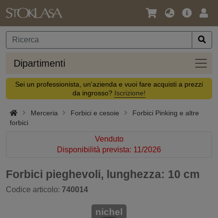
Lingua
Offerta
Acc
/
principa
Valuta
Dipar
Dipartimenti
Sei un professionista, un'azienda e vuoi fare acquisti a prezzi
da ingrosso?
Iscrizione!
Merceria
Forbici e cesoie
Forbici Pinking e altre
forbici
Venduto
Disponibilità prevista: 11/2026
Forbici pieghevoli, lunghezza: 10 cm
Codice articolo:
740014
nichel