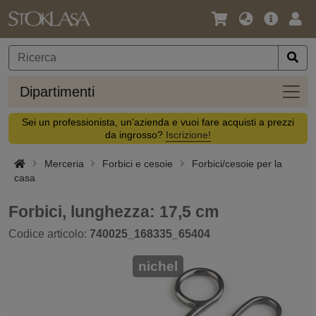
Lingua
Offerta
Acc
/
principa
Valuta
Dipar
Dipartimenti
Sei un professionista, un'azienda e vuoi fare acquisti a prezzi
da ingrosso?
Iscrizione!
Merceria
Forbici e cesoie
Forbici/cesoie per la
casa
Forbici, lunghezza: 17,5 cm
Codice articolo:
740025_168335_65404
nichel