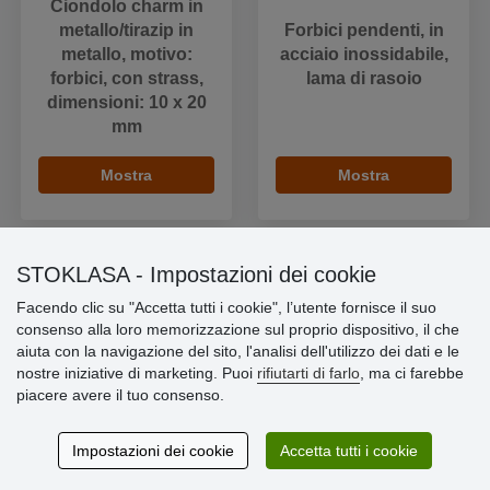
Ciondolo charm in
metallo/tirazip in
Forbici pendenti, in
metallo, motivo:
acciaio inossidabile,
forbici, con strass,
lama di rasoio
dimensioni: 10 x 20
mm
Mostra
Mostra
STOKLASA - Impostazioni dei cookie
Facendo clic su "Accetta tutti i cookie", l’utente fornisce il suo
Informazioni importanti
consenso alla loro memorizzazione sul proprio dispositivo, il che
aiuta con la navigazione del sito, l'analisi dell'utilizzo dei dati e le
» Impostazioni dei cookie
nostre iniziative di marketing. Puoi
rifiutarti di farlo
, ma ci farebbe
» Termini & Condizioni
piacere avere il tuo consenso.
» Informativa sulla Privacy
» Consegna e pagamento
» Garanzia e resi
Impostazioni dei cookie
Accetta tutti i cookie
» Programma fedeltà