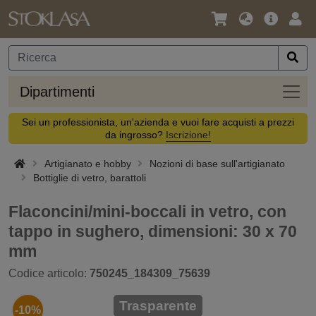
Lingua
Offerta
Acc
/
principa
Valuta
Dipar
Dipartimenti
Sei un professionista, un'azienda e vuoi fare acquisti a prezzi
da ingrosso?
Iscrizione!
Artigianato e hobby
Nozioni di base sull'artigianato
Bottiglie di vetro, barattoli
Flaconcini/mini-boccali in vetro, con
tappo in sughero, dimensioni: 30 x 70
mm
Codice articolo:
750245_184309_75639
Trasparente
-10%