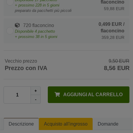
flaconcino
+ prossimo
228
in 5 giorni
59,88 EUR
preparato da pacchetti più piccoli
0,499 EUR
/
720 flaconcino
flaconcino
Disponibile
4
pacchetto
+ prossimo
38
in 5 giorni
359,28 EUR
Vecchio prezzo
9,50 EUR
Prezzo con IVA
8,56 EUR
+
AGGIUNGI AL CARRELLO
-
Descrizione
Acquisto all'ingrosso
Domande