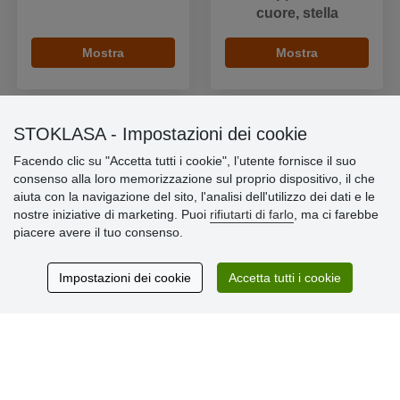
cuore, stella
Mostra
Mostra
STOKLASA - Impostazioni dei cookie
Facendo clic su "Accetta tutti i cookie", l’utente fornisce il suo
Informazioni importanti
consenso alla loro memorizzazione sul proprio dispositivo, il che
aiuta con la navigazione del sito, l'analisi dell'utilizzo dei dati e le
» Impostazioni dei cookie
nostre iniziative di marketing. Puoi
rifiutarti di farlo
, ma ci farebbe
» Termini & Condizioni
piacere avere il tuo consenso.
» Informativa sulla Privacy
» Consegna e pagamento
» Garanzia e resi
Impostazioni dei cookie
Accetta tutti i cookie
» Programma fedeltà
Recensioni
dei clienti