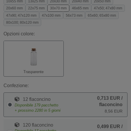
10x55 mm
13x25 mm
20x30 mm
20x40 mm
20x50 mm
20x60 mm
22x75 mm
30x70 mm
46x65 mm
47x50; 47x80 mm
47x90; 47x120 mm
47x100 mm
56x73 mm
65x60; 65x80 mm
80x100; 80x120 mm
Opzioni colore:
Trasparente
Confezione:
0,713 EUR
/
12 flaconcino
flaconcino
Disponibile
179
pacchetto
+ prossimo
2280
in 5 giorni
8,56 EUR
120 flaconcino
0,499 EUR
/
Disponibile
17
pacchetto