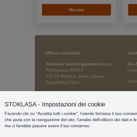
Mostra
Ufficio aziendale
Cont
Stoklasa textilní galanterie s.r.o.
Ilie
Průmyslová 934/13
manag
747 23 Bolatice, okres Opava
esho
Repubblica Ceca
STOKLASA - Impostazioni dei cookie
Facendo clic su "Accetta tutti i cookie", l’utente fornisce il suo conse
che aiuta con la navigazione del sito, l'analisi dell'utilizzo dei dati e 
ma ci farebbe piacere avere il tuo consenso.