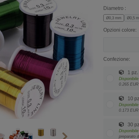
Diametro :
Ø0,3 mm
Ø0,5 
Opzioni colore:
Confezione:
1 pz.
Disponibile
0.265 EUR
10 pz
Disponibile
0.173 EUR
30 pz
Disponibile
preparato d