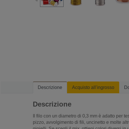
Descrizione
Acquisto all'ingrosso
D
Descrizione
Il filo con un diametro di 0,3 mm è adatto per tess
pizzo, avvolgimento di fili, uncinetto e molte alt
gioielli. Se scegli il mix, ottieni colori diversi i