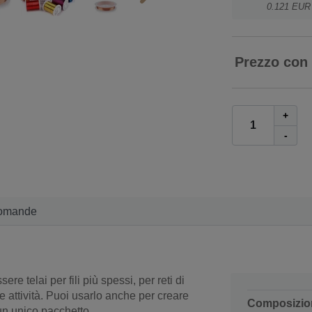
0.121 EUR
Prezzo con
+
-
omande
ere telai per fili più spessi, per reti di
re attività. Puoi usarlo anche per creare
Composizio
n un unico pacchetto.