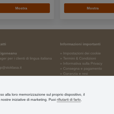
Mostra
Mostra
atti
Informazioni importanti
 Zigoneanu
» Impostazioni dei cookie
er per i clienti di lingua italiana
» Termini & Condizioni
» Informativa sulla Privacy
p@stoklasa.it
» Consegna e pagamento
» Garanzia e resi
» Programma fedeltà
nso alla loro memorizzazione sul proprio dispositivo, il
le nostre iniziative di marketing. Puoi
rifiutarti di farlo
,