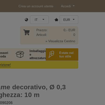
Crea un account utente
Accedi
IT
EUR
Prezzo:
0,- EUR
Articoli:
0
» Visualizza Cestino
Imballaggio
essori
Estate nel
e
moda
tuo stile
attrezzature
rizione!
rame decorativo, Ø 0,3
ghezza: 10 m
090206