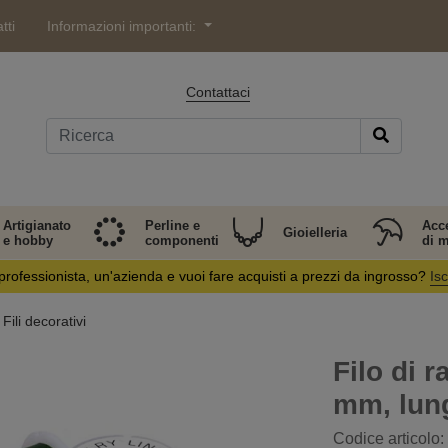
tti
Informazioni importanti:
Contattaci
Artigianato
Perline e
Acc
Gioielleria
e hobby
componenti
di 
professionista, un'azienda e vuoi fare acquisti a prezzi da ingrosso?
Isc
Fili decorativi
Filo di 
mm, lun
Codice articolo: