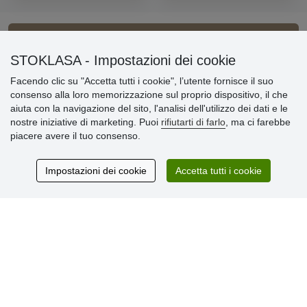
Informazioni importanti
STOKLASA - Impostazioni dei cookie
Facendo clic su "Accetta tutti i cookie", l’utente fornisce il suo
» Impostazioni dei cookie
consenso alla loro memorizzazione sul proprio dispositivo, il che
» Termini & Condizioni
aiuta con la navigazione del sito, l'analisi dell'utilizzo dei dati e le
» Informativa sulla Privacy
nostre iniziative di marketing. Puoi
rifiutarti di farlo
, ma ci farebbe
» Consegna e pagamento
piacere avere il tuo consenso.
» Garanzia e resi
» Programma fedeltà
Impostazioni dei cookie
Accetta tutti i cookie
Recensioni
dei clienti