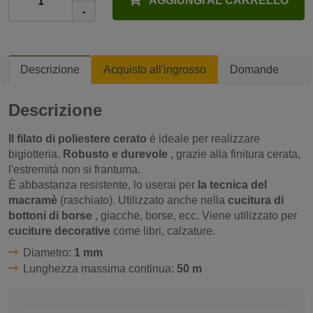
AGGIUNGI AL CARRELLO
-
Descrizione
Acquisto all'ingrosso
Domande
Descrizione
Il filato di poliestere cerato
è ideale per realizzare
bigiotteria.
Robusto e durevole
, grazie alla finitura cerata,
l'estremità non si frantuma.
È abbastanza resistente, lo userai per
la tecnica del
macramè
(raschiato). Utilizzato anche nella
cucitura di
bottoni di borse
, giacche, borse, ecc. Viene utilizzato per
cuciture decorative
come libri, calzature.
Diametro:
1 mm
Lunghezza massima continua:
50 m