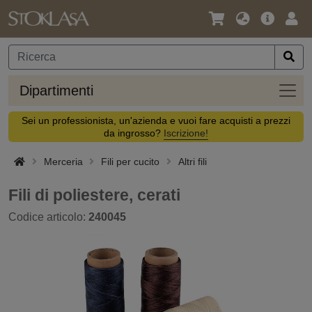
Lingua
Offerta
Acc
/
principa
Valuta
Dipar
Dipartimenti
Sei un professionista, un'azienda e vuoi fare acquisti a prezzi
da ingrosso?
Iscrizione!
Merceria
Fili per cucito
Altri fili
Fili di poliestere, cerati
Codice articolo:
240045