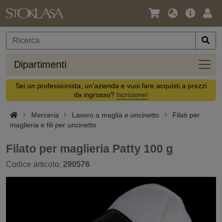
Lingua
Offerta
Acc
/
principa
Valuta
Dipar
Dipartimenti
Sei un professionista, un'azienda e vuoi fare acquisti a prezzi
da ingrosso?
Iscrizione!
Merceria
Lavoro a maglia e uncinetto
Filati per
maglieria e fili per uncinetto
Filato per maglieria Patty 100 g
Codice articolo:
290576