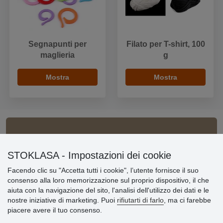
Segnapunti per
Filato per T-shirt, 100
maglieria
g
Mostra
Mostra
Informazioni importanti
STOKLASA - Impostazioni dei cookie
» Impostazioni dei cookie
Facendo clic su "Accetta tutti i cookie", l’utente fornisce il suo
» Termini & Condizioni
consenso alla loro memorizzazione sul proprio dispositivo, il che
» Informativa sulla Privacy
aiuta con la navigazione del sito, l'analisi dell'utilizzo dei dati e le
» Consegna e pagamento
nostre iniziative di marketing. Puoi
rifiutarti di farlo
, ma ci farebbe
» Garanzia e resi
piacere avere il tuo consenso.
» Programma fedeltà