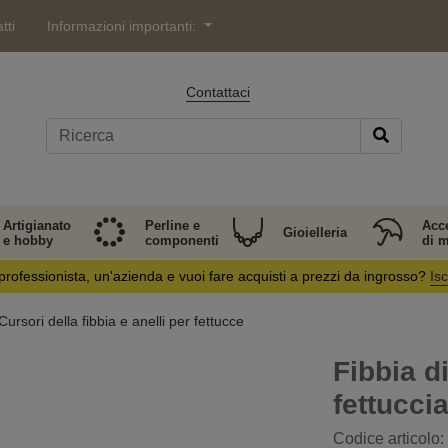
tti
Informazioni importanti:
Contattaci
Artigianato
Perline e
Acc
Gioielleria
e hobby
componenti
di 
professionista, un'azienda e vuoi fare acquisti a prezzi da ingrosso?
Isc
Cursori della fibbia e anelli per fettucce
Fibbia d
fettucci
Codice articolo: