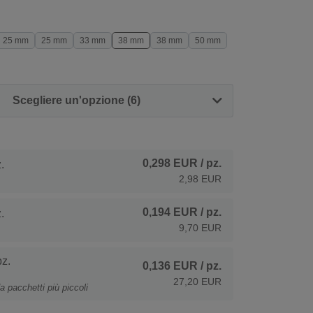
25 mm
25 mm
33 mm
38 mm
38 mm
50 mm
Scegliere un'opzione (6)
0,298 EUR
/ pz.
.
2,98 EUR
0,194 EUR
/ pz.
.
9,70 EUR
z.
0,136 EUR
/ pz.
27,20 EUR
a pacchetti più piccoli