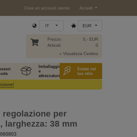
Crea un account utente
Accedi
IT
EUR
Prezzo:
0,- EUR
Articoli:
0
» Visualizza Cestino
Imballaggio
essori
Estate nel
e
moda
tuo stile
attrezzature
rizione!
i regolazione per
a, larghezza: 38 mm
060803