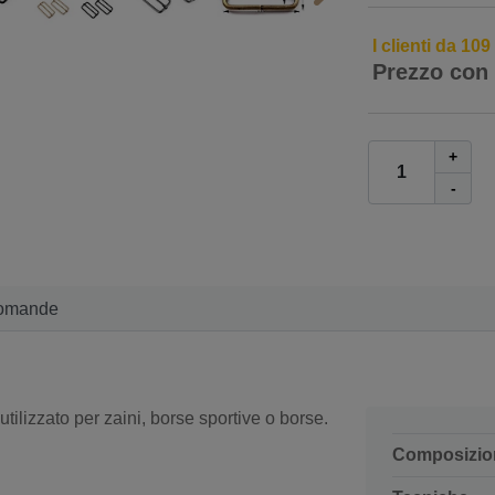
I clienti da 10
Prezzo con
+
-
omande
tilizzato per zaini, borse sportive o borse.
Composizio