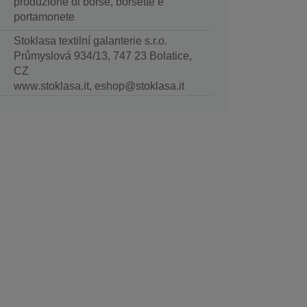
produzione di borse, borsette e
portamonete
Stoklasa textilní galanterie s.r.o.
Průmyslová 934/13, 747 23 Bolatice,
CZ
www.stoklasa.it, eshop@stoklasa.it