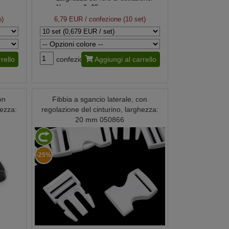
Numero 2: 25 mm
Dimensioni fibbia chiusa:
Numero
o)
6,79 EUR
/ confezione (10 set)
2: 35 x 65 mm
rello
confezione
Aggiungi al carrello
on
Fibbia a sgancio laterale, con
hezza:
regolazione del cinturino, larghezza:
20 mm 050866
-25%