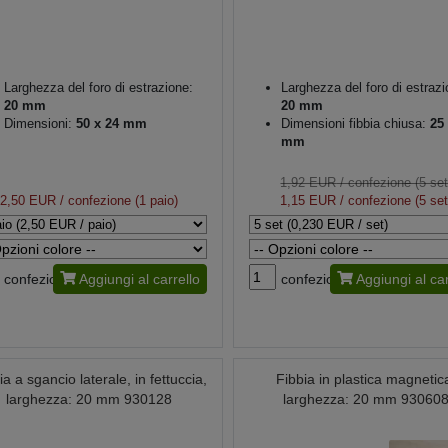
Larghezza del foro di estrazione:
Larghezza del foro di estrazi
20 mm
20 mm
Dimensioni:
50 x 24 mm
Dimensioni fibbia chiusa:
25 
mm
1,92 EUR
/ confezione (5 set
2,50 EUR
/ confezione (1 paio)
1,15 EUR
/ confezione (5 set
confezione
Aggiungi al carrello
confezione
Aggiungi al car
ia a sgancio laterale, in fettuccia,
Fibbia in plastica magnetic
larghezza: 20 mm 930128
larghezza: 20 mm 93060