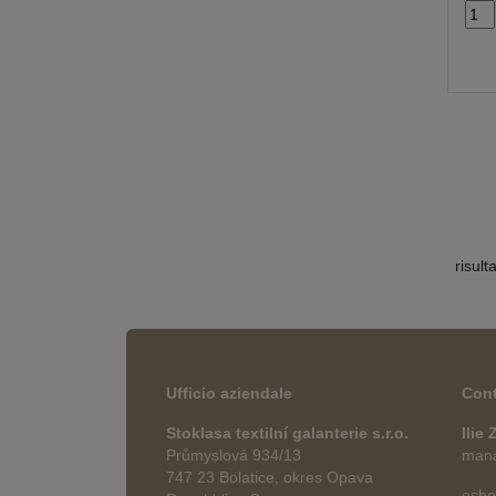
risult
Ufficio aziendale
Cont
Stoklasa textilní galanterie s.r.o.
Ilie
Průmyslová 934/13
manag
747 23 Bolatice, okres Opava
esho