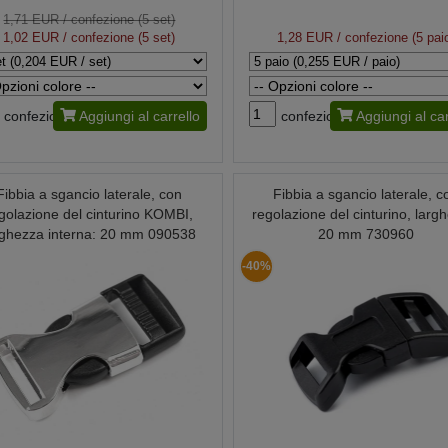
1,71 EUR
/ confezione (5 set)
1,02 EUR
/ confezione (5 set)
1,28 EUR
/ confezione (5 pai
confezione
Aggiungi al carrello
confezione
Aggiungi al car
Fibbia a sgancio laterale, con
Fibbia a sgancio laterale, c
golazione del cinturino KOMBI,
regolazione del cinturino, larg
rghezza interna: 20 mm 090538
20 mm 730960
-40%