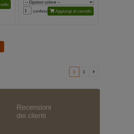
rello
confezione
Aggiungi al carrello
1
2
Recensioni
dei clienti