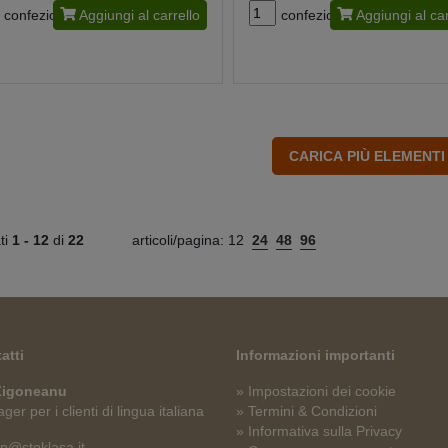
confezione
Aggiungi al carrello
confezione
Aggiungi al car
ati
1 -
12
di
22
articoli/pagina:
12
24
48
96
atti
Informazioni importanti
 Zigoneanu
» Impostazioni dei cookie
er per i clienti di lingua italiana
» Termini & Condizioni
» Informativa sulla Privacy
p@stoklasa.it