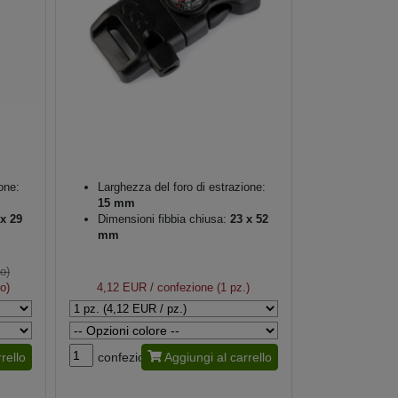
one:
Larghezza del foro di estrazione:
15 mm
x 29
Dimensioni fibbia chiusa:
23 x 52
mm
o)
o)
4,12 EUR
/ confezione (1 pz.)
rello
confezione
Aggiungi al carrello