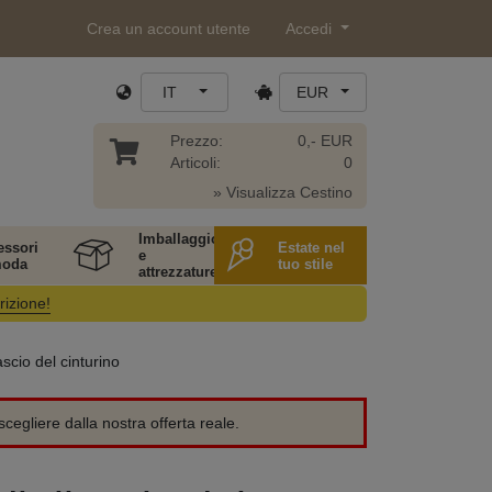
Crea un account utente
Accedi
IT
EUR
Prezzo:
0,- EUR
Articoli:
0
» Visualizza Cestino
Imballaggio
essori
Estate nel
e
moda
tuo stile
attrezzature
rizione!
ascio del cinturino
cegliere dalla nostra offerta reale.