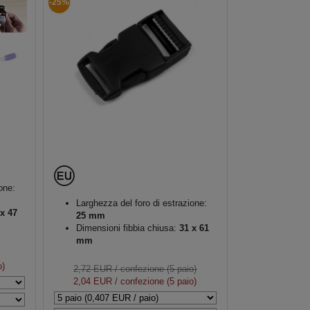
-25%
one:
Larghezza del foro di estrazione:
x 47
25 mm
Dimensioni fibbia chiusa:
31 x 61
mm
o)
2,72 EUR
/ confezione (5 paio)
2,04 EUR
/ confezione (5 paio)