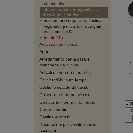
ed ecopelle
Fibbie, morsetti e regolatori di
rilascio del cinturino
moschettone e ganci in plastica
Regolatori per cursori a cinghia,
anelli, anelli a D
Sconti (10)
Accessori per tende
Aghi
Arredamento per la casa e
biancheria da cucina
Articoli di merceria metallici
Cerniere/Chiusure lampo
Cestini e scatole da cucito
Chiusure a strappo, velcro
Componenti per intimo, nuoto
Corde e cordini
Costina e polsini
Decorazioni per vestiti, scarpe e
accessori