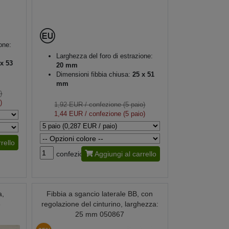
one:
Larghezza del foro di estrazione:
x 53
20 mm
Dimensioni fibbia chiusa:
25 x 51
mm
)
)
1,92 EUR
/ confezione (5 paio)
1,44 EUR
/ confezione (5 paio)
rello
confezione
Aggiungi al carrello
a,
Fibbia a sgancio laterale BB, con
8
regolazione del cinturino, larghezza:
25 mm 050867