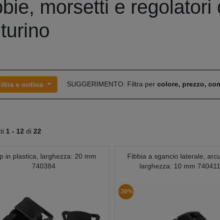
bie, morsetti e regolatori d
nturino
SUGGERIMENTO: Filtra per
colore, prezzo, c
iltra e ordina
ati
1 -
12
di
22
ip in plastica, larghezza: 20 mm
Fibbia a sgancio laterale, arc
740384
larghezza: 10 mm 74041
-30%