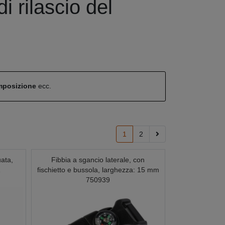
i rilascio del
omposizione
ecc.
1
2
uata,
Fibbia a sgancio laterale, con
1
fischietto e bussola, larghezza: 15 mm
750939