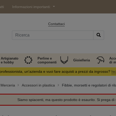
tti
Informazioni importanti:
Contattaci
Artigianato
Perline e
Acc
Gioielleria
e hobby
componenti
di 
professionista, un'azienda e vuoi fare acquisti a prezzi da ingrosso?
Isc
Merceria
Accessori in plastica
Fibbie, morsetti e regolatori di ril
Siamo spiacenti, ma questo prodotto è esaurito. Si prega di s