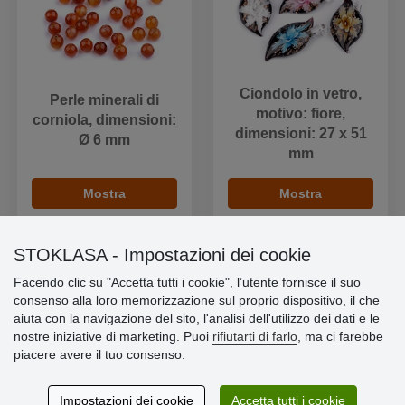
Ciondolo in vetro,
Perle minerali di
motivo: fiore,
corniola, dimensioni:
dimensioni: 27 x 51
Ø 6 mm
mm
Mostra
Mostra
STOKLASA - Impostazioni dei cookie
Facendo clic su "Accetta tutti i cookie", l’utente fornisce il suo
consenso alla loro memorizzazione sul proprio dispositivo, il che
Informazioni importanti
aiuta con la navigazione del sito, l'analisi dell'utilizzo dei dati e le
nostre iniziative di marketing. Puoi
rifiutarti di farlo
, ma ci farebbe
» Impostazioni dei cookie
piacere avere il tuo consenso.
» Termini & Condizioni
» Informativa sulla Privacy
» Consegna e pagamento
Impostazioni dei cookie
Accetta tutti i cookie