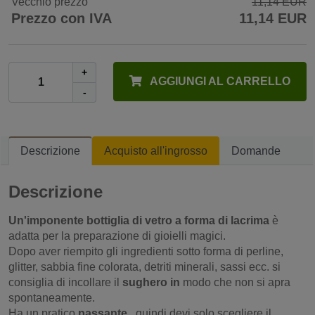
Vecchio prezzo
11,14 EUR
Prezzo con IVA
11,14 EUR
+
AGGIUNGI AL CARRELLO
-
Descrizione
Acquisto all'ingrosso
Domande
Descrizione
Un'imponente bottiglia di vetro a forma di lacrima
è
adatta per la preparazione di gioielli magici.
Dopo aver riempito gli ingredienti sotto forma di perline,
glitter, sabbia fine colorata, detriti minerali, sassi ecc. si
consiglia di incollare il
sughero in
modo che non si apra
spontaneamente.
Ha un pratico
passante
, quindi devi solo scegliere il