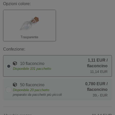
Opzioni colore:
Trasparente
Confezione:
1,11 EUR
/
10 flaconcino
flaconcino
Disponibile
101
pacchetto
11,14 EUR
0,780 EUR
/
50 flaconcino
flaconcino
Disponibile
20
pacchetto
preparato da pacchetti più piccoli
39,- EUR