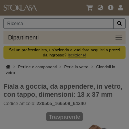
Lingua
Offerta
Acc
/
principa
Valuta
Dipar
Dipartimenti
Sei un professionista, un'azienda e vuoi fare acquisti a prezzi
da ingrosso?
Iscrizione!
Perline e componenti
Perle in vetro
Ciondoli in
vetro
Fiala a goccia, da appendere, in vetro,
con tappo, dimensioni: 13 x 37 mm
Codice articolo:
220505_166509_64240
Trasparente