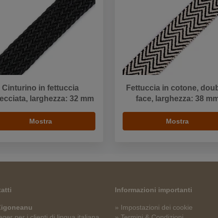
Cinturino in fettuccia
Fettuccia in cotone, doub
recciata, larghezza: 32 mm
face, larghezza: 38 m
Mostra
Mostra
atti
Informazioni importanti
 Zigoneanu
» Impostazioni dei cookie
er per i clienti di lingua italiana
» Termini & Condizioni