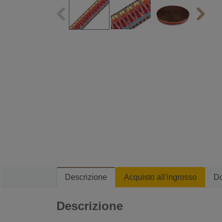
Descrizione
Acquisto all'ingrosso
D
Descrizione