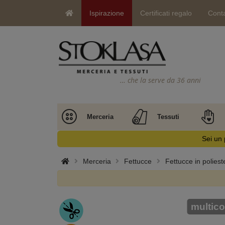
Ispirazione
Certificati regalo
Conta
… che la serve da 36 anni
Merceria
Tessuti
Sei un 
Merceria
Fettucce
Fettucce in poliest
multico