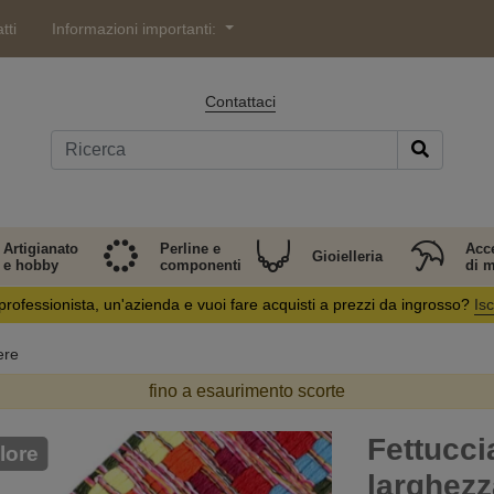
tti
Informazioni importanti:
Contattaci
Artigianato
Perline e
Acc
Gioielleria
e hobby
componenti
di 
professionista, un'azienda e vuoi fare acquisti a prezzi da ingrosso?
Isc
ere
fino a esaurimento scorte
Fettucci
lore
larghez