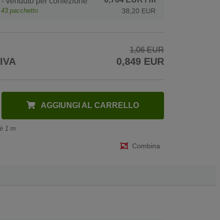
- venduto per confezione
e
43
pacchetto
38,20 EUR
1,06 EUR
 IVA
0,849 EUR
AGGIUNGI AL CARRELLO
 è 1 m
Combina