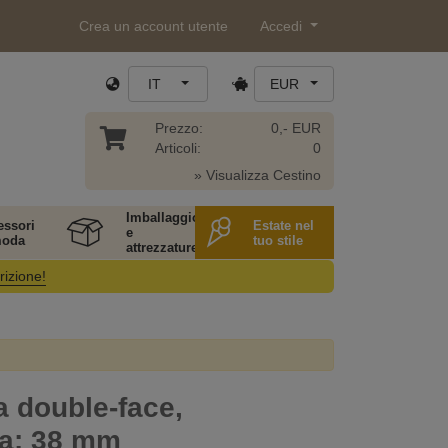
Crea un account utente
Accedi
IT
EUR
Prezzo:
0,- EUR
Articoli:
0
» Visualizza Cestino
Imballaggio
essori
Estate nel
e
moda
tuo stile
attrezzature
rizione!
a double-face,
za: 38 mm