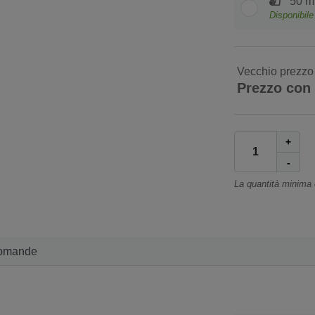
50 m 
Disponibil
Vecchio prezzo
Prezzo con
+
-
La quantità minima
omande