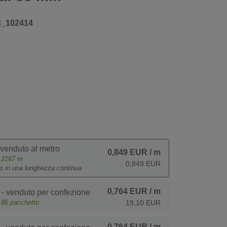
3_102414
 venduto al metro
0,849 EUR
/ m
e
2167
m
0,849 EUR
to in una lunghezza continua
0,764 EUR
/ m
- venduto per confezione
e
86
pacchetto
19,10 EUR
0,764 EUR
/ m