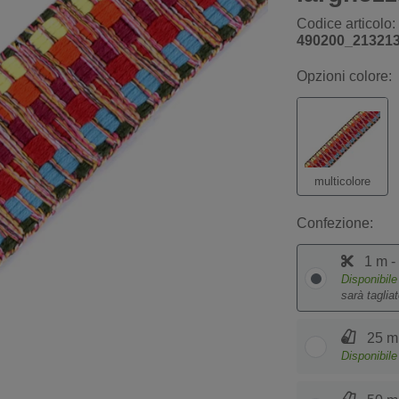
Codice articolo:
490200_21321
Opzioni colore:
multicolore
Confezione:
1 m -
Disponibil
sarà taglia
25 m 
Disponibil