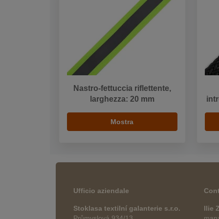
Nastro-fettuccia riflettente,
larghezza: 20 mm
int
Mostra
Ufficio aziendale
Cont
Stoklasa textilní galanterie s.r.o.
Ilie
Průmyslová 934/13
manag