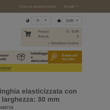
Crea un account utente
Accedi
IT
EUR
Prezzo:
0,- EUR
Articoli:
0
» Visualizza Cestino
Imballaggio
essori
Estate nel
e
moda
tuo stile
attrezzature
rizione!
inghia elasticizzata con
, larghezza: 30 mm
440719