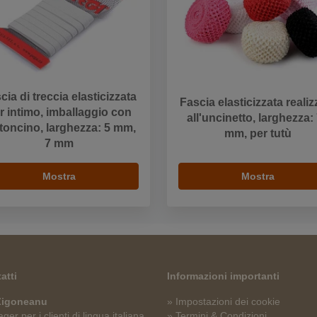
cia di treccia elasticizzata
Fascia elasticizzata realiz
r intimo, imballaggio con
all'uncinetto, larghezza:
toncino, larghezza: 5 mm,
mm, per tutù
7 mm
Mostra
Mostra
atti
Informazioni importanti
 Zigoneanu
» Impostazioni dei cookie
er per i clienti di lingua italiana
» Termini & Condizioni