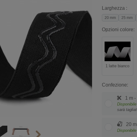
Larghezza :
20 mm
25 mm
Opzioni colore:
1 latte bianco
Confezione:
1 m -
Disponibile
sarà taglia
20 m 
Disponibile