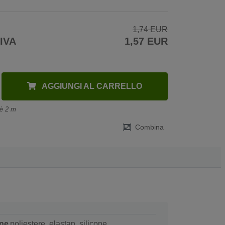
1,74 EUR
 IVA
1,57 EUR
AGGIUNGI AL CARRELLO
 è 2 m
Combina
ne
poliestere, elastan, silicone