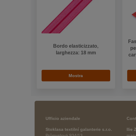
Fas
Bordo elasticizzato,
pe
larghezza: 18 mm
car
Mostra
Ufficio aziendale
Cont
Stoklasa textilní galanterie s.r.o.
Ilie
Průmyslová 934/13
manag