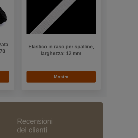
zata
Elastico in raso per spalline,
 70
larghezza: 12 mm
Mostra
Recensioni
dei clienti