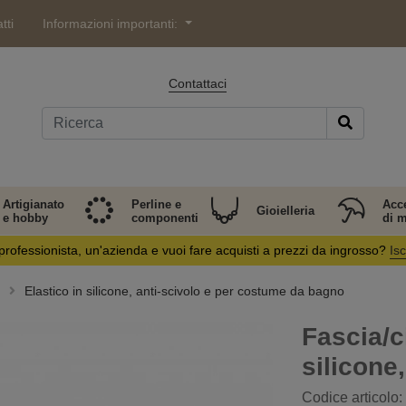
tti
Informazioni importanti:
Contattaci
Artigianato
Perline e
Acc
Gioielleria
e hobby
componenti
di 
professionista, un'azienda e vuoi fare acquisti a prezzi da ingrosso?
Isc
Elastico in silicone, anti-scivolo e per costume da bagno
Fascia/c
silicone
Codice articolo: