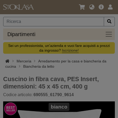
Lingua
Offerta
Acc
/
principa
Valuta
Dipar
Dipartimenti
Sei un professionista, un'azienda e vuoi fare acquisti a prezzi
da ingrosso?
Iscrizione!
Merceria
Arredamento per la casa e biancheria da
cucina
Biancheria da letto
Cuscino in fibra cava, PES Insert,
dimensioni: 45 x 45 cm, 400 g
Codice articolo:
690555_61790_9614
bianco