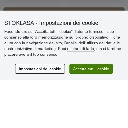
Informazioni importanti
STOKLASA - Impostazioni dei cookie
Facendo clic su "Accetta tutti i cookie", l’utente fornisce il suo
» Impostazioni dei cookie
consenso alla loro memorizzazione sul proprio dispositivo, il che
» Termini & Condizioni
aiuta con la navigazione del sito, l'analisi dell'utilizzo dei dati e le
» Informativa sulla Privacy
nostre iniziative di marketing. Puoi
rifiutarti di farlo
, ma ci farebbe
» Consegna e pagamento
piacere avere il tuo consenso.
» Garanzia e resi
» Programma fedeltà
Impostazioni dei cookie
Accetta tutti i cookie
Recensioni
dei clienti