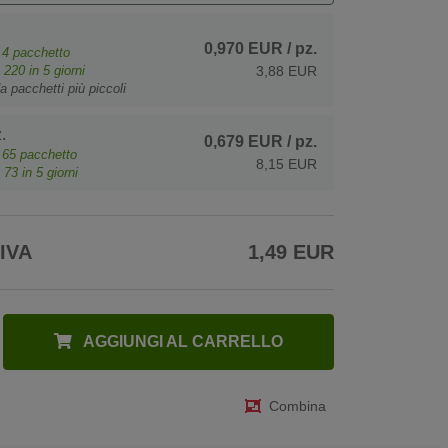
0,970 EUR
/ pz.
e
4
pacchetto
o
220
in 5 giorni
3,88 EUR
a pacchetti più piccoli
.
0,679 EUR
/ pz.
e
65
pacchetto
8,15 EUR
o
73
in 5 giorni
 IVA
1,49 EUR
AGGIUNGI AL CARRELLO
Combina