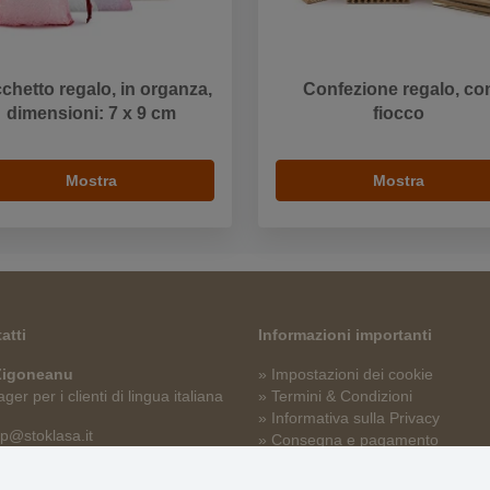
chetto regalo, in organza,
Confezione regalo, co
dimensioni: 7 x 9 cm
fiocco
Mostra
Mostra
atti
Informazioni importanti
 Zigoneanu
» Impostazioni dei cookie
er per i clienti di lingua italiana
» Termini & Condizioni
» Informativa sulla Privacy
p@stoklasa.it
» Consegna e pagamento
» Garanzia e resi
» Programma fedeltà