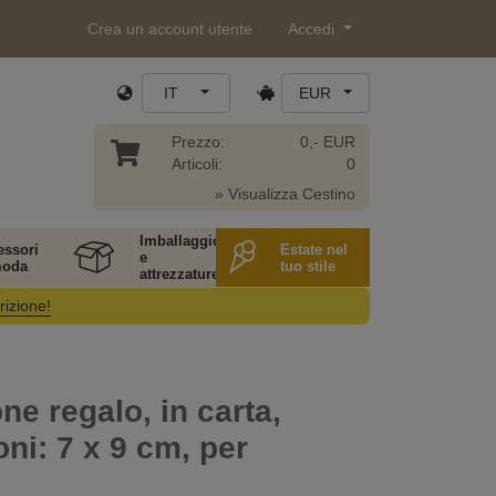
Crea un account utente
Accedi
IT
EUR
Prezzo:
0,- EUR
Articoli:
0
» Visualizza Cestino
Imballaggio
essori
Estate nel
e
moda
tuo stile
attrezzature
rizione!
ne regalo, in carta,
ni: 7 x 9 cm, per