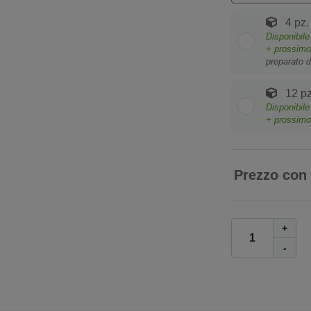
4 pz.
Disponibil
+ prossim
preparato d
12 pz
Disponibil
+ prossim
Prezzo con
+
-