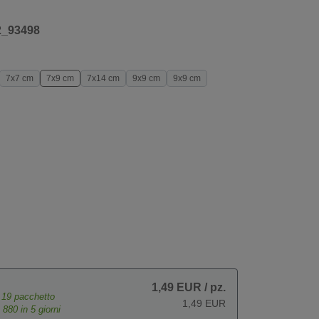
2_93498
7x7 cm
7x9 cm
7x14 cm
9x9 cm
9x9 cm
1,49 EUR
/ pz.
e
19
pacchetto
1,49 EUR
o
880
in 5 giorni