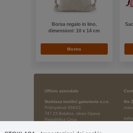
Borsa regalo in lino,
Sac
dimensioni: 10 x 14 cm
Mostra
Ufficio aziendale
Cont
Stoklasa textilní galanterie s.r.o.
Ilie
Průmyslová 934/13
manag
747 23 Bolatice, okres Opava
esho
Repubblica Ceca