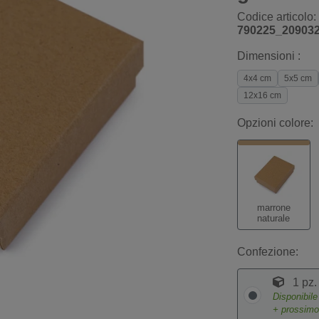
Codice articolo:
790225_20903
Dimensioni :
4x4 cm
5x5 cm
12x16 cm
Opzioni colore:
marrone
naturale
Confezione:
1 pz.
Disponibil
+ prossim