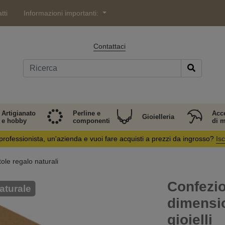
tti
Informazioni importanti:
Contattaci
Artigianato
Perline e
Acc
Gioielleria
e hobby
componenti
di 
professionista, un'azienda e vuoi fare acquisti a prezzi da ingrosso?
Isc
ole regalo naturali
Confezio
aturale
dimensio
gioielli