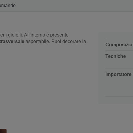
omande
 i gioielli. All'interno è presente
trasversale
asportabile. Puoi decorare la
Composizio
Tecniche
Importatore