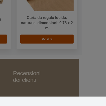
Carta da regalo lucida,
n
naturale, dimensioni: 0,78 x 2
m
Mostra
Recensioni
dei clienti