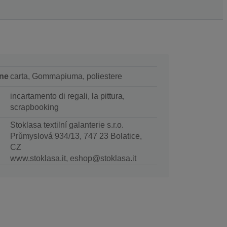
ne
carta, Gommapiuma, poliestere
incartamento di regali, la pittura,
scrapbooking
Stoklasa textilní galanterie s.r.o.
Průmyslová 934/13, 747 23 Bolatice,
CZ
www.stoklasa.it, eshop@stoklasa.it