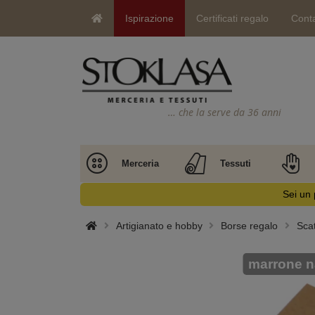
Ispirazione
Certificati regalo
Conta
… che la serve da 36 anni
Merceria
Tessuti
Sei un 
Artigianato e hobby
Borse regalo
Scat
marrone n