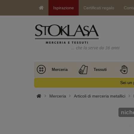
Ispirazione
Certificati regalo
Conta
… che la serve da 36 anni
Merceria
Tessuti
Sei un 
Merceria
Articoli di merceria metallici
nich