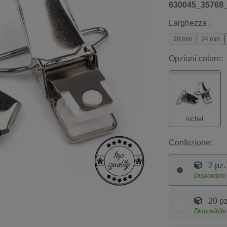
630045_35768
Larghezza :
20 mm
24 mm
Opzioni colore:
nichel
Confezione:
2 pz.
Disponibil
20 pz
Disponibil