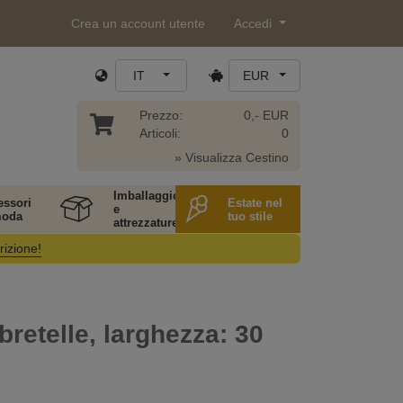
Crea un account utente
Accedi
IT
EUR
Prezzo:
0,- EUR
Articoli:
0
» Visualizza Cestino
Imballaggio
essori
Estate nel
e
moda
tuo stile
attrezzature
rizione!
bretelle, larghezza: 30