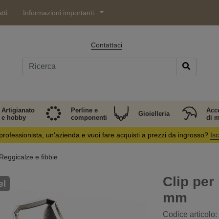
tti
Informazioni importanti:
Contattaci
Artigianato
Perline e
Acc
Gioielleria
e hobby
componenti
di 
professionista, un'azienda e vuoi fare acquisti a prezzi da ingrosso?
Isc
Reggicalze e fibbie
Clip per 
el
mm
Codice articolo: