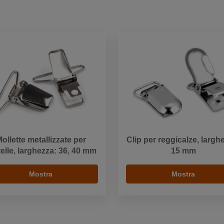
ollette metallizzate per
Clip per reggicalze, largh
telle, larghezza: 36, 40 mm
15 mm
Mostra
Mostra