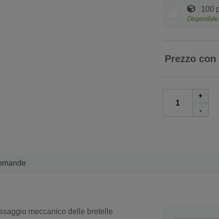
100 p
Disponibil
Prezzo con
+
-
omande
 fissaggio meccanico delle bretelle