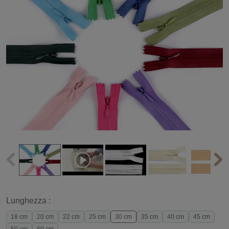
Lunghezza :
18 cm
20 cm
22 cm
25 cm
30 cm
35 cm
40 cm
45 cm