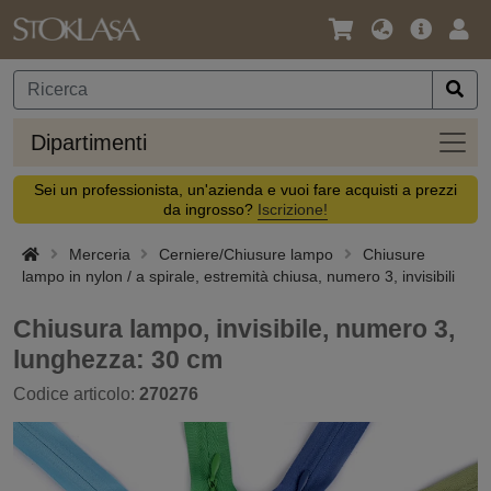
Lingua
Offerta
Acc
/
principa
Valuta
Dipar
Dipartimenti
Sei un professionista, un'azienda e vuoi fare acquisti a prezzi
da ingrosso?
Iscrizione!
Merceria
Cerniere/Chiusure lampo
Chiusure
lampo in nylon / a spirale, estremità chiusa, numero 3, invisibili
Chiusura lampo, invisibile, numero 3,
lunghezza: 30 cm
Codice articolo:
270276