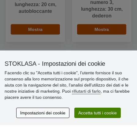
numero 3,
lunghezza: 20 cm,
lunghezza: 30 cm,
autobloccante
dederon
Mostra
Mostra
STOKLASA - Impostazioni dei cookie
Informazioni importanti
Facendo clic su "Accetta tutti i cookie", l’utente fornisce il suo
consenso alla loro memorizzazione sul proprio dispositivo, il che
» Impostazioni dei cookie
aiuta con la navigazione del sito, l'analisi dell'utilizzo dei dati e le
» Termini & Condizioni
nostre iniziative di marketing. Puoi
rifiutarti di farlo
, ma ci farebbe
» Informativa sulla Privacy
piacere avere il tuo consenso.
» Consegna e pagamento
» Garanzia e resi
» Programma fedeltà
Impostazioni dei cookie
Accetta tutti i cookie
Recensioni