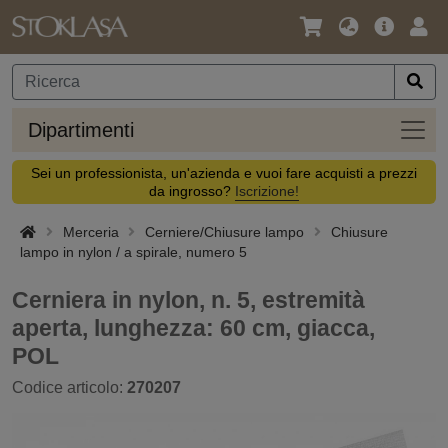
Lingua
Offerta
Acc
/
principa
Valuta
Dipar
Dipartimenti
Sei un professionista, un'azienda e vuoi fare acquisti a prezzi
da ingrosso?
Iscrizione!
Merceria
Cerniere/Chiusure lampo
Chiusure
lampo in nylon / a spirale, numero 5
Cerniera in nylon, n. 5, estremità
aperta, lunghezza: 60 cm, giacca,
POL
Codice articolo:
270207