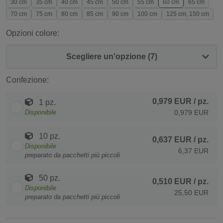
30 cm
35 cm
40 cm
45 cm
50 cm
55 cm
60 cm
65 cm
70 cm
75 cm
80 cm
85 cm
90 cm
100 cm
125 cm, 150 cm
Opzioni colore:
Scegliere un'opzione (7)
Confezione:
0,979 EUR
/ pz.
1 pz.
Disponibile
0,979 EUR
10 pz.
0,637 EUR
/ pz.
Disponibile
6,37 EUR
preparato da pacchetti più piccoli
50 pz.
0,510 EUR
/ pz.
Disponibile
25,50 EUR
preparato da pacchetti più piccoli