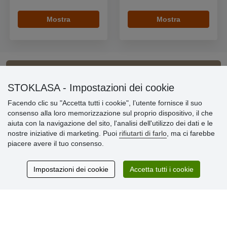
Mostra
Mostra
Informazioni importanti
STOKLASA - Impostazioni dei cookie
Facendo clic su "Accetta tutti i cookie", l’utente fornisce il suo
» Impostazioni dei cookie
consenso alla loro memorizzazione sul proprio dispositivo, il che
» Termini & Condizioni
aiuta con la navigazione del sito, l'analisi dell'utilizzo dei dati e le
» Informativa sulla Privacy
nostre iniziative di marketing. Puoi
rifiutarti di farlo
, ma ci farebbe
» Consegna e pagamento
piacere avere il tuo consenso.
» Garanzia e resi
» Programma fedeltà
Impostazioni dei cookie
Accetta tutti i cookie
Recensioni
dei clienti