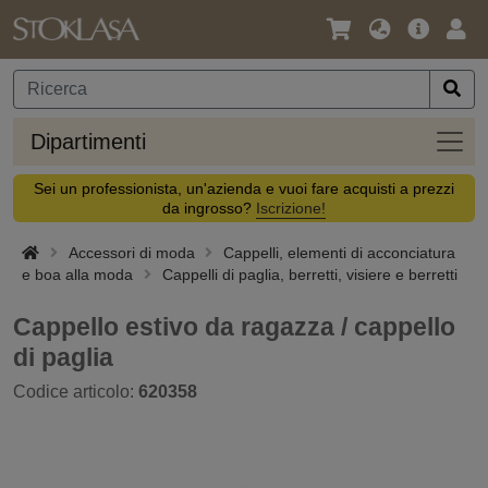
Lingua
Offerta
Acc
/
principa
Valuta
Dipar
Dipartimenti
Sei un professionista, un'azienda e vuoi fare acquisti a prezzi
da ingrosso?
Iscrizione!
Accessori di moda
Cappelli, elementi di acconciatura
e boa alla moda
Cappelli di paglia, berretti, visiere e berretti
Cappello estivo da ragazza / cappello
di paglia
Codice articolo:
620358