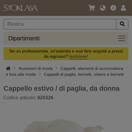
Lingua
Offerta
Acc
/
principa
Valuta
Dipar
Dipartimenti
Sei un professionista, un'azienda e vuoi fare acquisti a prezzi
da ingrosso?
Iscrizione!
Accessori di moda
Cappelli, elementi di acconciatura
e boa alla moda
Cappelli di paglia, berretti, visiere e berretti
Cappello estivo / di paglia, da donna
Codice articolo:
620326