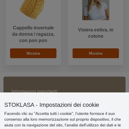
Cappello invernale
Visiera estiva, in
da donna / ragazza,
cotone
con pon pon
Mostra
Mostra
Informazioni importanti
» Impostazioni dei cookie
STOKLASA - Impostazioni dei cookie
» Termini & Condizioni
» Informativa sulla Privacy
Facendo clic su "Accetta tutti i cookie", l’utente fornisce il suo
» Consegna e pagamento
consenso alla loro memorizzazione sul proprio dispositivo, il che
» Garanzia e resi
aiuta con la navigazione del sito, l'analisi dell'utilizzo dei dati e le