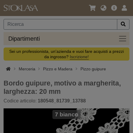
Lingua
Offerta
Acc
/
principa
Valuta
Dipar
Dipartimenti
Sei un professionista, un'azienda e vuoi fare acquisti a prezzi
da ingrosso?
Iscrizione!
Merceria
Pizzo e Madera
Pizzo guipure
Bordo guipure, motivo a margherita,
larghezza: 20 mm
Codice articolo:
180548_81739_13788
7 bianco