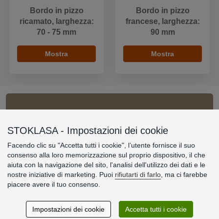
Bordo in pizzo
Bordo in pizzo
ricamato, larghezza:
francese, larghezza:
70 - 75 mm
90 mm
Mostra
Mostra
Informazioni importanti
STOKLASA - Impostazioni dei cookie
» Impostazioni dei cookie
Facendo clic su "Accetta tutti i cookie", l’utente fornisce il suo
» Termini & Condizioni
consenso alla loro memorizzazione sul proprio dispositivo, il che
» Informativa sulla Privacy
aiuta con la navigazione del sito, l'analisi dell'utilizzo dei dati e le
» Consegna e pagamento
nostre iniziative di marketing. Puoi
rifiutarti di farlo
, ma ci farebbe
» Garanzia e resi
piacere avere il tuo consenso.
» Programma fedeltà
Impostazioni dei cookie
Accetta tutti i cookie