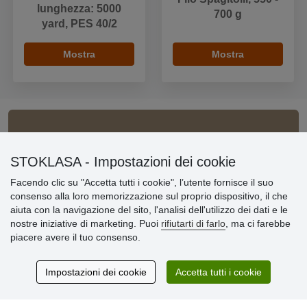
lunghezza: 5000
700 g
yard, PES 40/2
Mostra
Mostra
Informazioni importanti
STOKLASA - Impostazioni dei cookie
» Impostazioni dei cookie
Facendo clic su "Accetta tutti i cookie", l’utente fornisce il suo
» Termini & Condizioni
consenso alla loro memorizzazione sul proprio dispositivo, il che
» Informativa sulla Privacy
aiuta con la navigazione del sito, l'analisi dell'utilizzo dei dati e le
» Consegna e pagamento
nostre iniziative di marketing. Puoi
rifiutarti di farlo
, ma ci farebbe
» Garanzia e resi
piacere avere il tuo consenso.
» Programma fedeltà
Impostazioni dei cookie
Accetta tutti i cookie
Recensioni
dei clienti