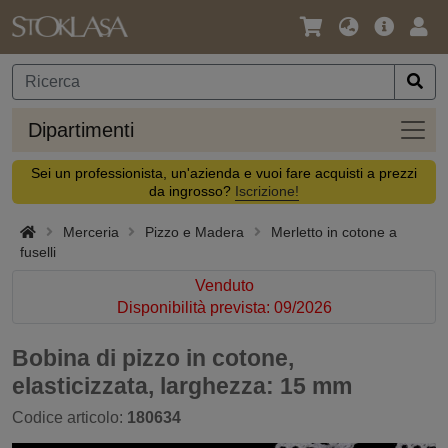
Lingua
Offerta
Acc
/
principa
Valuta
Dipar
Dipartimenti
Sei un professionista, un'azienda e vuoi fare acquisti a prezzi
da ingrosso?
Iscrizione!
Merceria
Pizzo e Madera
Merletto in cotone a
fuselli
Venduto
Disponibilità prevista: 09/2026
Bobina di pizzo in cotone,
elasticizzata, larghezza: 15 mm
Codice articolo:
180634