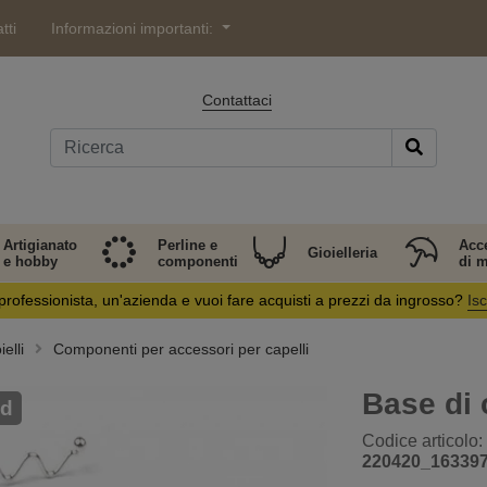
tti
Informazioni importanti:
Contattaci
Artigianato
Perline e
Acc
Gioielleria
e hobby
componenti
di 
professionista, un'azienda e vuoi fare acquisti a prezzi da ingrosso?
Isc
elli
Componenti per accessori per capelli
Base di 
 d
Codice articolo:
220420_16339