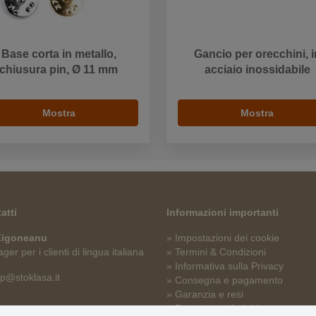
Base corta in metallo,
Gancio per orecchini, i
chiusura pin, Ø 11 mm
acciaio inossidabile
Mostra
Mostra
atti
Informazioni importanti
 Zigoneanu
» Impostazioni dei cookie
er per i clienti di lingua italiana
» Termini & Condizioni
» Informativa sulla Privacy
p@stoklasa.it
» Consegna e pagamento
» Garanzia e resi
» Programma fedeltà