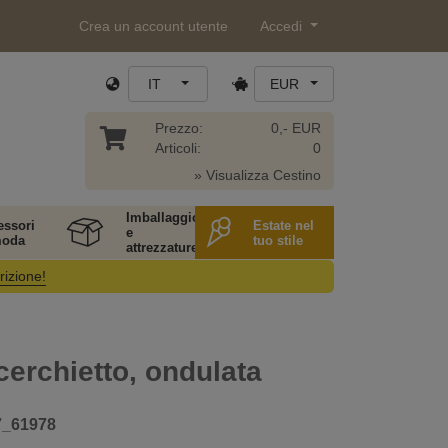
Crea un account utente
Accedi
IT
EUR
Prezzo:
0,- EUR
Articoli:
0
» Visualizza Cestino
Imballaggio
essori
Estate nel
e
moda
tuo stile
attrezzature
rizione!
cerchietto, ondulata
7_61978