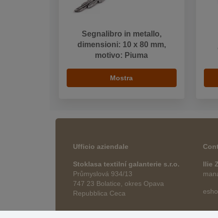
Segnalibro in metallo,
dimensioni: 10 x 80 mm,
motivo: Piuma
Mostra
Ufficio aziendale
Cont
Stoklasa textilní galanterie s.r.o.
Ilie
Průmyslová 934/13
manag
747 23 Bolatice, okres Opava
esho
Repubblica Ceca