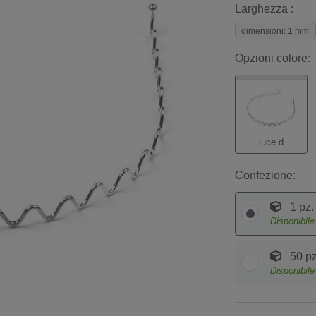
Larghezza :
dimensioni: 1 mm
Opzioni colore:
luce d
Confezione:
1 pz.
Disponibil
50 pz
Disponibil