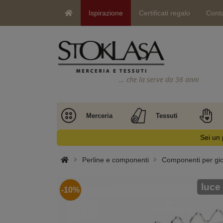
Ispirazione
Certificati regalo
Conta
… che la serve da 36 anni
Merceria
Tessuti
Sei un 
Perline e componenti
Componenti per gioi
luce
-10%