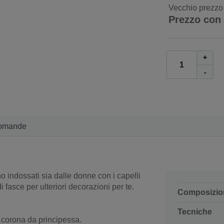
Vecchio prezzo
Prezzo con
+
-
omande
o indossati sia dalle donne con i capelli
fasce per ulteriori decorazioni per te.
Composizio
Tecniche
ca corona da principessa.