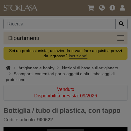
Lingua
Offerta
Acc
/
principa
Valuta
Dipar
Dipartimenti
Sei un professionista, un'azienda e vuoi fare acquisti a prezzi
da ingrosso?
Iscrizione!
Artigianato e hobby
Nozioni di base sull'artigianato
Scomparti, contenitori porta-oggetti e altri imballaggi di
protezione
Venduto
Disponibilità prevista: 09/2026
Bottiglia / tubo di plastica, con tappo
Codice articolo:
900622