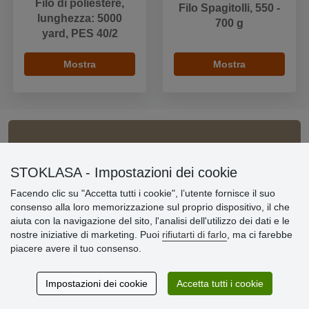
Filo di poliestere,
Filo Spagitolli, 550 -
lunghezza: 5000
700 g
yard, PES 40/2
Mostra
Mostra
Informazioni importanti
STOKLASA - Impostazioni dei cookie
» Impostazioni dei cookie
Facendo clic su "Accetta tutti i cookie", l’utente fornisce il suo
» Termini & Condizioni
consenso alla loro memorizzazione sul proprio dispositivo, il che
» Informativa sulla Privacy
aiuta con la navigazione del sito, l'analisi dell'utilizzo dei dati e le
» Consegna e pagamento
nostre iniziative di marketing. Puoi
rifiutarti di farlo
, ma ci farebbe
» Garanzia e resi
piacere avere il tuo consenso.
» Programma fedeltà
Impostazioni dei cookie
Accetta tutti i cookie
Recensioni