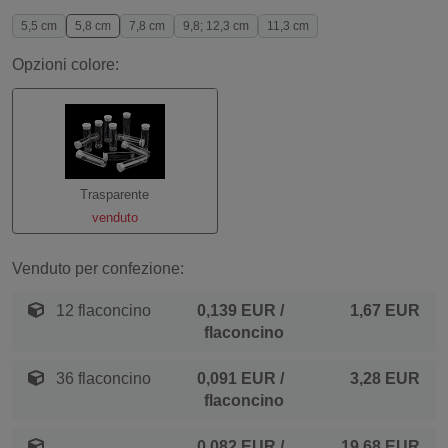
5,5 cm
5,8 cm
7,8 cm
9,8; 12,3 cm
11,3 cm
Opzioni colore:
Trasparente
venduto
Venduto per confezione:
12 flaconcino
0,139 EUR
/
1,67 EUR
flaconcino
36 flaconcino
0,091 EUR
/
3,28 EUR
flaconcino
0,082 EUR
/
19,68 EUR