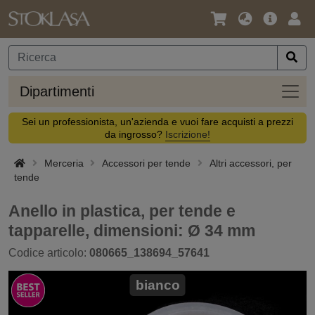
Lingua
Offerta
Acc
/
principa
Valuta
Dipar
Dipartimenti
Sei un professionista, un'azienda e vuoi fare acquisti a prezzi
da ingrosso?
Iscrizione!
Merceria
Accessori per tende
Altri accessori, per
tende
Anello in plastica, per tende e
tapparelle, dimensioni: Ø 34 mm
Codice articolo:
080665_138694_57641
bianco