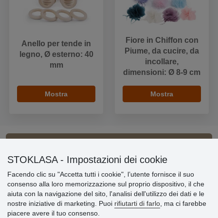
Fiore in Chiffon con
Anello per tende in
Piume, da cucire, da
legno, Ø esterno: 40
incollare,
mm
dimensioni: Ø 8-9 cm
Mostra
Mostra
Informazioni importanti
STOKLASA - Impostazioni dei cookie
Facendo clic su "Accetta tutti i cookie", l’utente fornisce il suo
» Impostazioni dei cookie
consenso alla loro memorizzazione sul proprio dispositivo, il che
» Termini & Condizioni
aiuta con la navigazione del sito, l'analisi dell'utilizzo dei dati e le
» Informativa sulla Privacy
nostre iniziative di marketing. Puoi
rifiutarti di farlo
, ma ci farebbe
» Consegna e pagamento
piacere avere il tuo consenso.
» Garanzia e resi