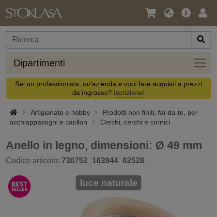
Lingua
Offerta
Acc
/
principa
Valuta
Dipar
Dipartimenti
Sei un professionista, un'azienda e vuoi fare acquisti a prezzi
da ingrosso?
Iscrizione!
Artigianato e hobby
Prodotti non finiti, fai-da-te, per
acchiappasogni e carillon
Cerchi, cerchi e cornici
Anello in legno, dimensioni: Ø 49 mm
Codice articolo:
730752_163944_62528
luce naturale