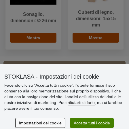
Cubetti di legno,
Sonaglio,
dimensioni: 15x15
dimensioni: Ø 26 mm
mm
Mostra
Mostra
Informazioni importanti
STOKLASA - Impostazioni dei cookie
Facendo clic su "Accetta tutti i cookie", l’utente fornisce il suo
» Impostazioni dei cookie
consenso alla loro memorizzazione sul proprio dispositivo, il che
» Termini & Condizioni
aiuta con la navigazione del sito, l'analisi dell'utilizzo dei dati e le
» Informativa sulla Privacy
nostre iniziative di marketing. Puoi
rifiutarti di farlo
, ma ci farebbe
» Consegna e pagamento
piacere avere il tuo consenso.
» Garanzia e resi
» Programma fedeltà
Impostazioni dei cookie
Accetta tutti i cookie