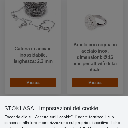
Anello con coppa in
Catena in acciaio
acciaio inox,
inossidabile,
dimensioni: Ø 16
larghezza: 2,3 mm
mm, per attività di fai-
da-te
Mostra
Mostra
STOKLASA - Impostazioni dei cookie
Facendo clic su "Accetta tutti i cookie", l’utente fornisce il suo
Informazioni importanti
consenso alla loro memorizzazione sul proprio dispositivo, il che