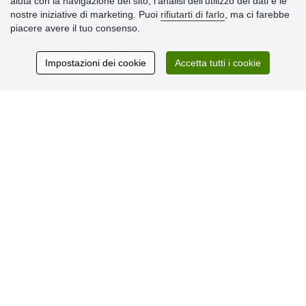
aiuta con la navigazione del sito, l'analisi dell'utilizzo dei dati e le
» Impostazioni dei cookie
nostre iniziative di marketing. Puoi
rifiutarti di farlo
, ma ci farebbe
» Termini & Condizioni
piacere avere il tuo consenso.
» Informativa sulla Privacy
» Consegna e pagamento
» Garanzia e resi
Impostazioni dei cookie
Accetta tutti i cookie
» Programma fedeltà
Recensioni
dei clienti