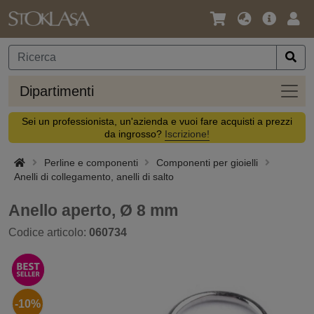
Lingua
Offerta
Acc
/
principa
Valuta
Dipar
Dipartimenti
Sei un professionista, un'azienda e vuoi fare acquisti a prezzi
da ingrosso?
Iscrizione!
Perline e componenti
Componenti per gioielli
Anelli di collegamento, anelli di salto
Anello aperto, Ø 8 mm
Codice articolo:
060734
-10%