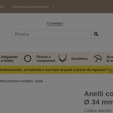
tti
Informazioni importanti:
Contattaci
Artigianato
Perline e
Acc
Gioielleria
e hobby
componenti
di 
professionista, un'azienda e vuoi fare acquisti a prezzi da ingrosso?
Isc
Moschettoni metallici, solidi
Anelli c
Ø 34 m
Codice articolo: