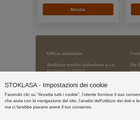
Mostra
Ufficio aziendale
Cont
Stoklasa textilní galanterie s.r.o.
Ilie
Průmyslová 934/13
manag
747 23 Bolatice, okres Opava
esho
Repubblica Ceca
STOKLASA - Impostazioni dei cookie
Facendo clic su "Accetta tutti i cookie", l’utente fornisce il suo conse
che aiuta con la navigazione del sito, l'analisi dell'utilizzo dei dati e 
ma ci farebbe piacere avere il tuo consenso.