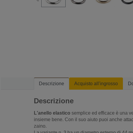
Descrizione
Acquisto all'ingrosso
D
Descrizione
L'anello elastico
semplice ed efficace è una ver
insieme bene. Con il suo aiuto puoi anche attacc
zaino.
La variante n. 3 ha un diametro esterno di 44 m