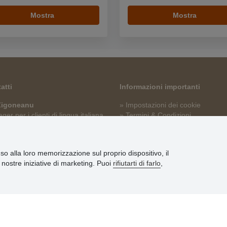
Mostra
Mostra
atti
Informazioni importanti
 Zigoneanu
» Impostazioni dei cookie
er per i clienti di lingua italiana
» Termini & Condizioni
» Informativa sulla Privacy
p@stoklasa.it
» Consegna e pagamento
» Garanzia e resi
nso alla loro memorizzazione sul proprio dispositivo, il
» Programma fedeltà
le nostre iniziative di marketing. Puoi
rifiutarti di farlo
,