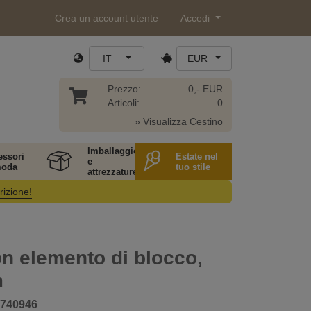
Crea un account utente
Accedi
IT
EUR
Prezzo:
0,- EUR
Articoli:
0
» Visualizza Cestino
Imballaggio
essori
Estate nel
e
moda
tuo stile
attrezzature
rizione!
on elemento di blocco,
m
740946