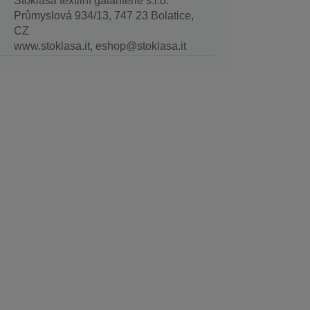
Stoklasa textilní galanterie s.r.o.
Průmyslová 934/13, 747 23 Bolatice,
CZ
www.stoklasa.it, eshop@stoklasa.it