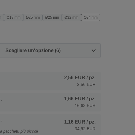
m
Ø18 mm
Ø25 mm
Ø25 mm
Ø32 mm
Ø34 mm
Scegliere un'opzione (6)
2,56 EUR
/ pz.
2,56 EUR
1,66 EUR
/ pz.
.
16,63 EUR
.
1,16 EUR
/ pz.
34,92 EUR
a pacchetti più piccoli