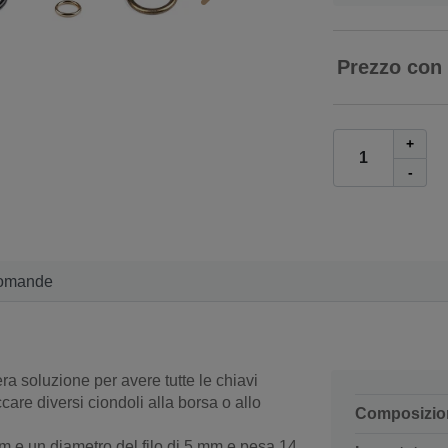
Prezzo con
+
-
omande
a soluzione per avere tutte le chiavi
are diversi ciondoli alla borsa o allo
Composizio
m e un diametro del filo di 5 mm e pesa 14