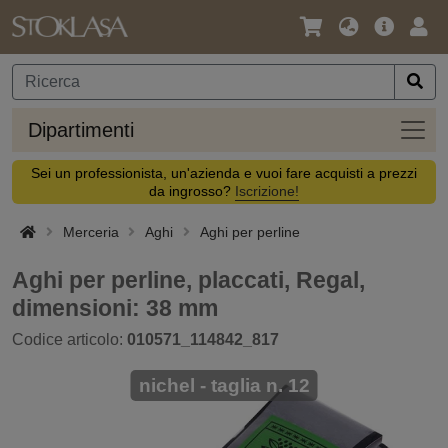
Lingua
Offerta
Acc
/
principa
Valuta
Dipar
Dipartimenti
Sei un professionista, un'azienda e vuoi fare acquisti a prezzi
da ingrosso?
Iscrizione!
Merceria
Aghi
Aghi per perline
Aghi per perline, placcati, Regal,
dimensioni: 38 mm
Codice articolo:
010571_114842_817
nichel - taglia n. 12