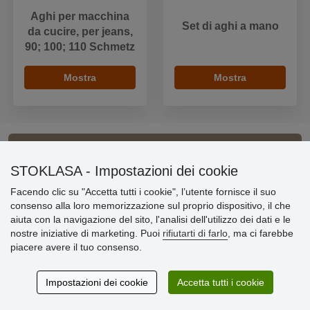
Aghi per macchina
Set di aghi a mano
da cucire, per jeans,
90; 100; 110 Schmetz
Mostra
Mostra
Informazioni importanti
STOKLASA - Impostazioni dei cookie
Facendo clic su "Accetta tutti i cookie", l’utente fornisce il suo
» Impostazioni dei cookie
consenso alla loro memorizzazione sul proprio dispositivo, il che
» Termini & Condizioni
aiuta con la navigazione del sito, l'analisi dell'utilizzo dei dati e le
» Informativa sulla Privacy
nostre iniziative di marketing. Puoi
rifiutarti di farlo
, ma ci farebbe
» Consegna e pagamento
piacere avere il tuo consenso.
» Garanzia e resi
» Programma fedeltà
Impostazioni dei cookie
Accetta tutti i cookie