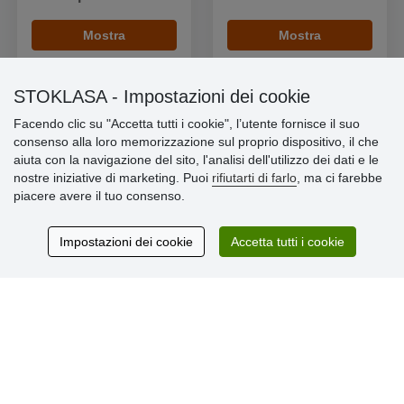
Mostra
Mostra
STOKLASA - Impostazioni dei cookie
Facendo clic su "Accetta tutti i cookie", l’utente fornisce il suo
consenso alla loro memorizzazione sul proprio dispositivo, il che
Informazioni importanti
aiuta con la navigazione del sito, l'analisi dell'utilizzo dei dati e le
nostre iniziative di marketing. Puoi
rifiutarti di farlo
, ma ci farebbe
» Impostazioni dei cookie
piacere avere il tuo consenso.
» Termini & Condizioni
» Informativa sulla Privacy
» Consegna e pagamento
Impostazioni dei cookie
Accetta tutti i cookie
» Garanzia e resi
» Programma fedeltà
Recensioni
dei clienti