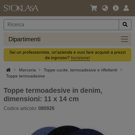
Lingua
Offerta
Acc
/
principa
Valuta
Dipar
Dipartimenti
Sei un professionista, un'azienda e vuoi fare acquisti a prezzi
da ingrosso?
Iscrizione!
Merceria
Toppe cucite, termoadesive e riflettenti
Toppe termoadesive
Toppe termoadesive in denim,
dimensioni: 11 x 14 cm
Codice articolo:
080926