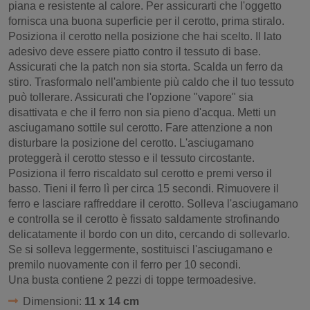
piana e resistente al calore. Per assicurarti che l'oggetto
fornisca una buona superficie per il cerotto, prima stiralo.
Posiziona il cerotto nella posizione che hai scelto. Il lato
adesivo deve essere piatto contro il tessuto di base.
Assicurati che la patch non sia storta. Scalda un ferro da
stiro. Trasformalo nell'ambiente più caldo che il tuo tessuto
può tollerare. Assicurati che l'opzione "vapore" sia
disattivata e che il ferro non sia pieno d'acqua. Metti un
asciugamano sottile sul cerotto. Fare attenzione a non
disturbare la posizione del cerotto. L'asciugamano
proteggerà il cerotto stesso e il tessuto circostante.
Posiziona il ferro riscaldato sul cerotto e premi verso il
basso. Tieni il ferro lì per circa 15 secondi. Rimuovere il
ferro e lasciare raffreddare il cerotto. Solleva l'asciugamano
e controlla se il cerotto è fissato saldamente strofinando
delicatamente il bordo con un dito, cercando di sollevarlo.
Se si solleva leggermente, sostituisci l'asciugamano e
premilo nuovamente con il ferro per 10 secondi.
Una busta contiene 2 pezzi di toppe termoadesive.
Dimensioni:
11 x 14 cm