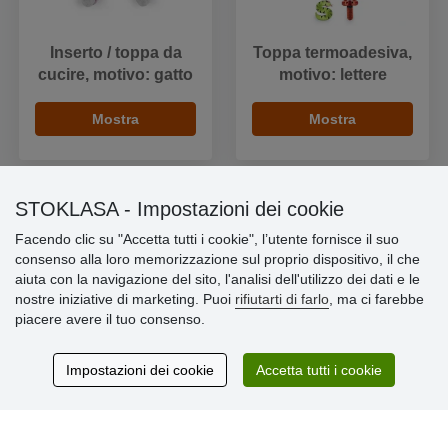
Inserto / toppa da
Toppa termoadesiva,
cucire, motivo: gatto
motivo: lettere
Mostra
Mostra
STOKLASA - Impostazioni dei cookie
Facendo clic su "Accetta tutti i cookie", l’utente fornisce il suo
Informazioni importanti
consenso alla loro memorizzazione sul proprio dispositivo, il che
aiuta con la navigazione del sito, l'analisi dell'utilizzo dei dati e le
» Impostazioni dei cookie
nostre iniziative di marketing. Puoi
rifiutarti di farlo
, ma ci farebbe
» Termini & Condizioni
piacere avere il tuo consenso.
» Informativa sulla Privacy
» Consegna e pagamento
» Garanzia e resi
Impostazioni dei cookie
Accetta tutti i cookie
» Programma fedeltà