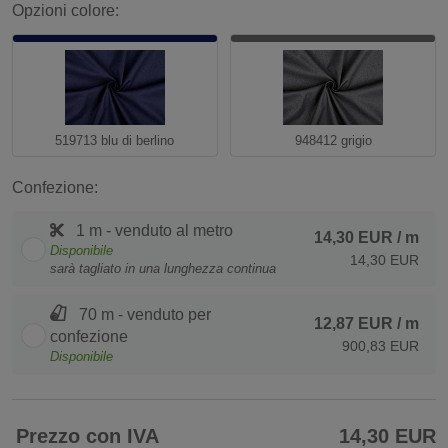
Opzioni colore:
519713 blu di berlino
948412 grigio
Confezione:
1 m - venduto al metro
14,30 EUR
/ m
Disponibile
14,30 EUR
sarà tagliato in una lunghezza continua
70 m - venduto per
12,87 EUR
/ m
confezione
900,83 EUR
Disponibile
Prezzo con IVA
14,30 EUR