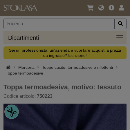
Lingua
Offerta
Acc
/
principa
Valuta
Dipar
Dipartimenti
Sei un professionista, un'azienda e vuoi fare acquisti a prezzi
da ingrosso?
Iscrizione!
Merceria
Toppe cucite, termoadesive e riflettenti
Toppe termoadesive
Toppa termoadesiva, motivo: tessuto
Codice articolo:
750223