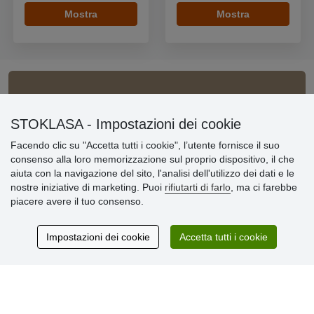
Mostra
Mostra
Informazioni importanti
STOKLASA - Impostazioni dei cookie
» Impostazioni dei cookie
Facendo clic su "Accetta tutti i cookie", l’utente fornisce il suo
» Termini & Condizioni
consenso alla loro memorizzazione sul proprio dispositivo, il che
» Informativa sulla Privacy
aiuta con la navigazione del sito, l'analisi dell'utilizzo dei dati e le
» Consegna e pagamento
nostre iniziative di marketing. Puoi
rifiutarti di farlo
, ma ci farebbe
» Garanzia e resi
piacere avere il tuo consenso.
» Programma fedeltà
Impostazioni dei cookie
Accetta tutti i cookie
Recensioni
dei clienti