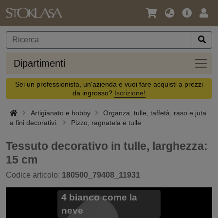
Lingua
Offerta
Acc
/
principa
Valuta
Dipar
Dipartimenti
Sei un professionista, un'azienda e vuoi fare acquisti a prezzi
da ingrosso?
Iscrizione!
Artigianato e hobby
Organza, tulle, taffetà, raso e juta
a fini decorativi.
Pizzo, ragnatela e tulle
Tessuto decorativo in tulle, larghezza:
15 cm
Codice articolo:
180500_79408_11931
4 bianco come la
neve