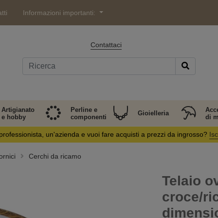
tti
Informazioni importanti:
Contattaci
Artigianato
Perline e
Acc
Gioielleria
e hobby
componenti
di 
professionista, un'azienda e vuoi fare acquisti a prezzi da ingrosso?
Isc
rnici
Cerchi da ricamo
Telaio o
croce/ri
dimensio