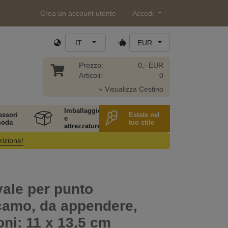
Crea un account utente
Accedi
IT
EUR
Prezzo:
0,- EUR
Articoli:
0
» Visualizza Cestino
Imballaggio
essori
Estate nel
e
moda
tuo stile
attrezzature
rizione!
vale per punto
camo, da appendere,
ni: 11 x 13,5 cm