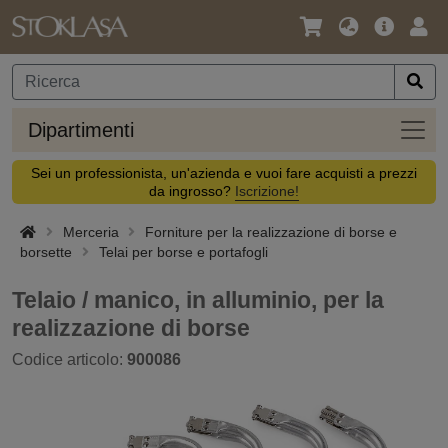
Lingua
Offerta
Acc
/
principa
Valuta
Dipar
Dipartimenti
Sei un professionista, un'azienda e vuoi fare acquisti a prezzi
da ingrosso?
Iscrizione!
Merceria
Forniture per la realizzazione di borse e
borsette
Telai per borse e portafogli
Telaio / manico, in alluminio, per la
realizzazione di borse
Codice articolo:
900086