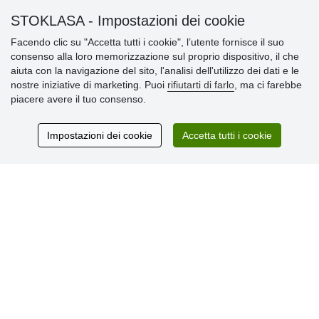
Informazioni importanti
STOKLASA - Impostazioni dei cookie
Facendo clic su "Accetta tutti i cookie", l’utente fornisce il suo
» Impostazioni dei cookie
consenso alla loro memorizzazione sul proprio dispositivo, il che
» Termini & Condizioni
aiuta con la navigazione del sito, l'analisi dell'utilizzo dei dati e le
» Informativa sulla Privacy
nostre iniziative di marketing. Puoi
rifiutarti di farlo
, ma ci farebbe
» Consegna e pagamento
piacere avere il tuo consenso.
» Garanzia e resi
» Programma fedeltà
Impostazioni dei cookie
Accetta tutti i cookie
Recensioni
dei clienti