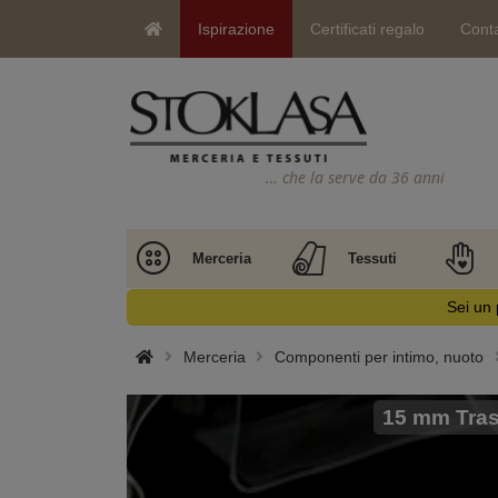
Ispirazione
Certificati regalo
Conta
… che la serve da 36 anni
Merceria
Tessuti
Sei un 
Merceria
Componenti per intimo, nuoto
15 mm Tras