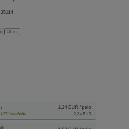
_35114
m
15 mm
2,34 EUR
/ paio
o
e
1834
pacchetto
2,34 EUR
io