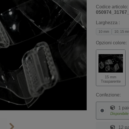
Codice articolo:
050974_31767
Larghezza :
10 mm
10; 15 m
Opzioni colore:
15 mm
Trasparente
Confezione:
1 pai
Disponibil
12 pa