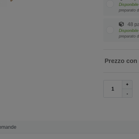
Disponibil
preparato d
48 pa
Disponibil
preparato d
Prezzo con
+
-
omande