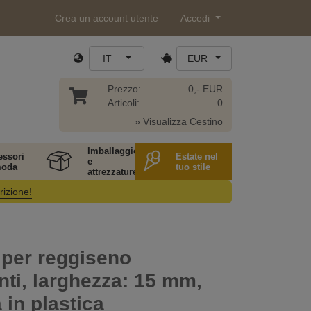
Crea un account utente
Accedi
IT
EUR
Prezzo:
0,- EUR
Articoli:
0
» Visualizza Cestino
Imballaggio
essori
Estate nel
e
moda
tuo stile
attrezzature
rizione!
 per reggiseno
nti, larghezza: 15 mm,
 in plastica