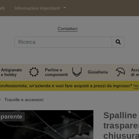
tti
Informazioni importanti:
Contattaci
Artigianato
Perline e
Acc
Gioielleria
e hobby
componenti
di 
professionista, un'azienda e vuoi fare acquisti a prezzi da ingrosso?
Isc
Tracolle e accessori
Spalline
parente
traspare
chiusura