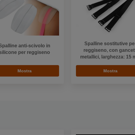
Spalline sostitutive pe
Spalline anti-scivolo in
reggiseno, con gancet
silicone per reggiseno
metallici, larghezza: 15
Mostra
Mostra