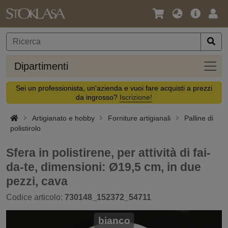
Lingua
Offerta
Acc
/
principa
Valuta
Dipar
Dipartimenti
Sei un professionista, un'azienda e vuoi fare acquisti a prezzi
da ingrosso?
Iscrizione!
Artigianato e hobby
Forniture artigianali
Palline di
polistirolo
Sfera in polistirene, per attività di fai-
da-te, dimensioni: Ø19,5 cm, in due
pezzi, cava
Codice articolo:
730148_152372_54711
bianco