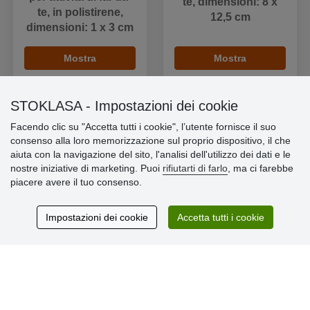
te, dimensioni: 8 x
te, in polistirene,
12,5 cm
dimensioni: 1 x 3 cm
Mostra
Mostra
STOKLASA - Impostazioni dei cookie
Facendo clic su "Accetta tutti i cookie", l’utente fornisce il suo
consenso alla loro memorizzazione sul proprio dispositivo, il che
Informazioni importanti
aiuta con la navigazione del sito, l'analisi dell'utilizzo dei dati e le
nostre iniziative di marketing. Puoi
rifiutarti di farlo
, ma ci farebbe
» Impostazioni dei cookie
piacere avere il tuo consenso.
» Termini & Condizioni
» Informativa sulla Privacy
» Consegna e pagamento
Impostazioni dei cookie
Accetta tutti i cookie
» Garanzia e resi
» Programma fedeltà
Recensioni