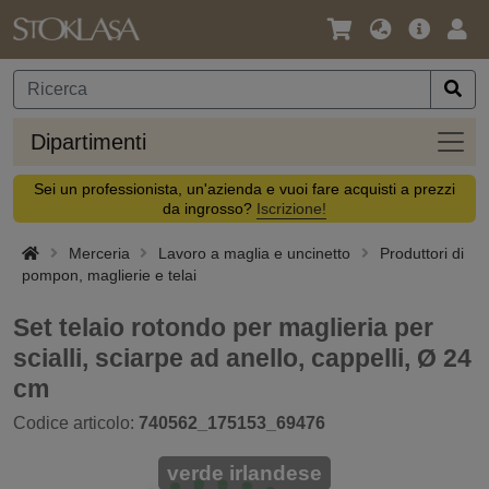
Lingua
Offerta
Acc
/
principa
Valuta
Dipar
Dipartimenti
Sei un professionista, un'azienda e vuoi fare acquisti a prezzi
da ingrosso?
Iscrizione!
Merceria
Lavoro a maglia e uncinetto
Produttori di
pompon, maglierie e telai
Set telaio rotondo per maglieria per
scialli, sciarpe ad anello, cappelli, Ø 24
cm
Codice articolo:
740562_175153_69476
verde irlandese