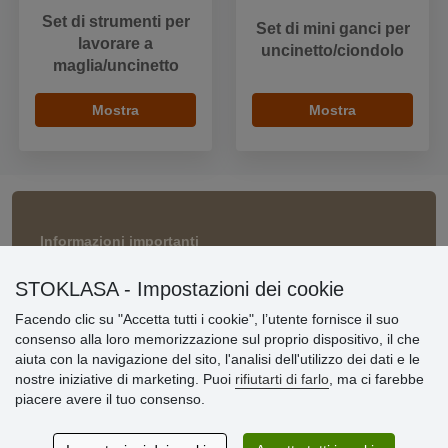
Set di strumenti per
Set di mini ganci per
lavorare a
uncinetto/ciondolo
maglia/uncinetto
Mostra
Mostra
Informazioni importanti
» Impostazioni dei cookie
STOKLASA - Impostazioni dei cookie
» Termini & Condizioni
» Informativa sulla Privacy
Facendo clic su "Accetta tutti i cookie", l’utente fornisce il suo
» Consegna e pagamento
consenso alla loro memorizzazione sul proprio dispositivo, il che
» Garanzia e resi
aiuta con la navigazione del sito, l'analisi dell'utilizzo dei dati e le
» Programma fedeltà
nostre iniziative di marketing. Puoi
rifiutarti di farlo
, ma ci farebbe
piacere avere il tuo consenso.