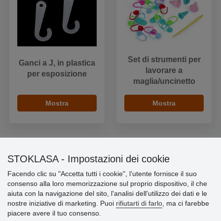
Set di strumenti per
Ganci a J, in plastica
lavorare a
per esposizione
maglia/uncinetto
Mostra
Mostra
STOKLASA - Impostazioni dei cookie
Informazioni importanti
Facendo clic su "Accetta tutti i cookie", l’utente fornisce il suo
consenso alla loro memorizzazione sul proprio dispositivo, il che
» Impostazioni dei cookie
aiuta con la navigazione del sito, l'analisi dell'utilizzo dei dati e le
» Termini & Condizioni
nostre iniziative di marketing. Puoi
rifiutarti di farlo
, ma ci farebbe
» Informativa sulla Privacy
piacere avere il tuo consenso.
» Consegna e pagamento