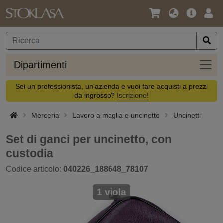
Lingua
Offerta
Acc
/
principa
Valuta
Dipar
Dipartimenti
Sei un professionista, un'azienda e vuoi fare acquisti a prezzi
da ingrosso?
Iscrizione!
Merceria
Lavoro a maglia e uncinetto
Uncinetti
Set di ganci per uncinetto, con
custodia
Codice articolo:
040226_188648_78107
1 viola