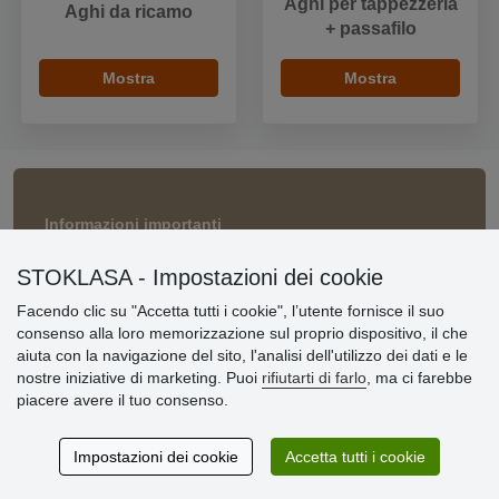
Aghi per tappezzeria
Aghi da ricamo
+ passafilo
Mostra
Mostra
Informazioni importanti
» Impostazioni dei cookie
STOKLASA - Impostazioni dei cookie
» Termini & Condizioni
» Informativa sulla Privacy
Facendo clic su "Accetta tutti i cookie", l’utente fornisce il suo
» Consegna e pagamento
consenso alla loro memorizzazione sul proprio dispositivo, il che
» Garanzia e resi
aiuta con la navigazione del sito, l'analisi dell'utilizzo dei dati e le
» Programma fedeltà
nostre iniziative di marketing. Puoi
rifiutarti di farlo
, ma ci farebbe
piacere avere il tuo consenso.
Recensioni
Impostazioni dei cookie
Accetta tutti i cookie
dei clienti