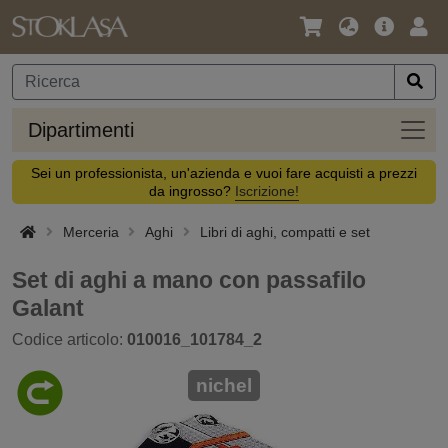
Lingua
Offerta
Acc
/
principa
Valuta
Dipar
Dipartimenti
Sei un professionista, un'azienda e vuoi fare acquisti a prezzi
da ingrosso?
Iscrizione!
Merceria
Aghi
Libri di aghi, compatti e set
Set di aghi a mano con passafilo
Galant
Codice articolo:
010016_101784_2
nichel