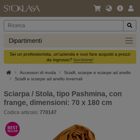
Lingua
Offerta
Acc
/
principa
Valuta
Dipar
Dipartimenti
Sei un professionista, un'azienda e vuoi fare acquisti a prezzi
da ingrosso?
Iscrizione!
Accessori di moda
Scialli, sciarpe e sciarpe ad anello
Scialli e sciarpe ad anello invernali
Sciarpa / Stola, tipo Pashmina, con
frange, dimensioni: 70 x 180 cm
Codice articolo:
770147