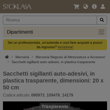
Lingua
Offerta
Acc
/
principa
Valuta
Dipar
Dipartimenti
Sei un professionista, un'azienda e vuoi fare acquisti a prezzi
da ingrosso?
Iscrizione!
Merceria
Merceria Negozio di Attrezzature e Accessori
Sacchetti sigillanti auto-adesivi, in plastica trasparente
Sacchetti sigillanti auto-adesivi, in
plastica trasparente, dimensioni: 20 x
50 cm
Codice articolo:
090973_109478_14179
Trasparente