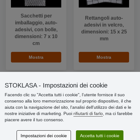
Sacchetti per
Rettangoli auto-
imballaggio, auto-
adesivi in velcro,
adesivi, con bolle,
dimensioni: 15 x 25
dimensioni: 7 x 10
mm
cm
Mostra
Mostra
STOKLASA - Impostazioni dei cookie
Facendo clic su "Accetta tutti i cookie", l’utente fornisce il suo
Informazioni importanti
consenso alla loro memorizzazione sul proprio dispositivo, il che
aiuta con la navigazione del sito, l'analisi dell'utilizzo dei dati e le
» Impostazioni dei cookie
nostre iniziative di marketing. Puoi
rifiutarti di farlo
, ma ci farebbe
» Termini & Condizioni
piacere avere il tuo consenso.
» Informativa sulla Privacy
» Consegna e pagamento
» Garanzia e resi
Impostazioni dei cookie
Accetta tutti i cookie