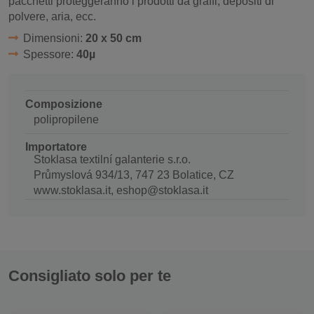
pacchetti proteggeranno i prodotti da graffi, depositi di
polvere, aria, ecc.
Dimensioni:
20 x 50 cm
Spessore:
40µ
Composizione
polipropilene
Importatore
Stoklasa textilní galanterie s.r.o.
Průmyslová 934/13, 747 23 Bolatice, CZ
www.stoklasa.it, eshop@stoklasa.it
Consigliato solo per te