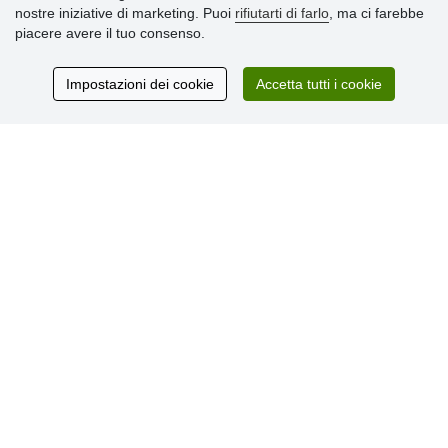
nostre iniziative di marketing. Puoi
rifiutarti di farlo
, ma ci farebbe
» Termini & Condizioni
piacere avere il tuo consenso.
» Informativa sulla Privacy
» Consegna e pagamento
» Garanzia e resi
Impostazioni dei cookie
Accetta tutti i cookie
» Programma fedeltà
Recensioni
dei clienti