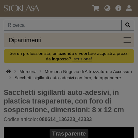
Lingua
Offerta
Acc
/
principa
Valuta
Dipar
Dipartimenti
Sei un professionista, un'azienda e vuoi fare acquisti a prezzi
da ingrosso?
Iscrizione!
Merceria
Merceria Negozio di Attrezzature e Accessori
Sacchetti sigillanti auto-adesivi con foro, da appendere
Sacchetti sigillanti auto-adesivi, in
plastica trasparente, con foro di
sospensione, dimensioni: 8 x 12 cm
Codice articolo:
080614_136223_42333
Trasparente