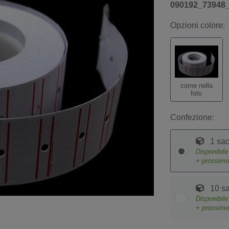
090192_73948
Opzioni colore:
come nella
foto
Confezione:
1 sac
Disponibil
+ prossim
10 sa
Disponibil
+ prossim