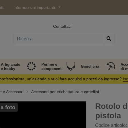
tti
Informazioni importanti:
Contattaci
Artigianato
Perline e
Acc
Gioielleria
e hobby
componenti
di 
professionista, un'azienda e vuoi fare acquisti a prezzi da ingrosso?
Isc
e e Accessori
Accessori per etichettatura e cartellini
Rotolo d
a foto
pistola
Codice articolo: