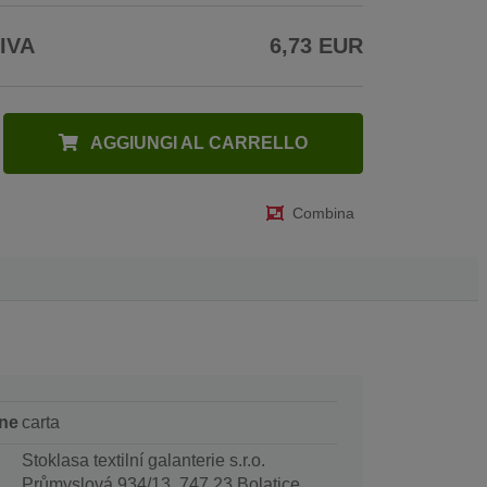
 IVA
6,73 EUR
AGGIUNGI AL CARRELLO
Combina
ne
carta
Stoklasa textilní galanterie s.r.o.
Průmyslová 934/13, 747 23 Bolatice,