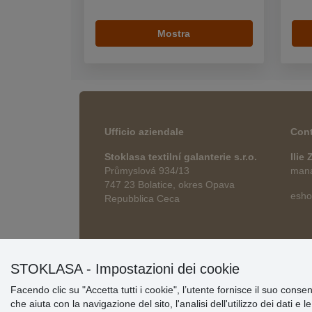
Mostra
Ufficio aziendale
Cont
Stoklasa textilní galanterie s.r.o.
Ilie
Průmyslová 934/13
manag
747 23 Bolatice, okres Opava
esho
Repubblica Ceca
STOKLASA - Impostazioni dei cookie
Facendo clic su "Accetta tutti i cookie", l’utente fornisce il suo conse
che aiuta con la navigazione del sito, l'analisi dell'utilizzo dei dati e 