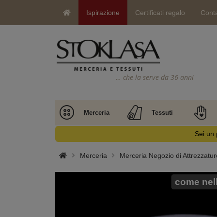
Ispirazione
Certificati regalo
Conta
… che la serve da 36 anni
Merceria
Tessuti
Sei un 
Merceria
Merceria Negozio di Attrezzatur
come nell