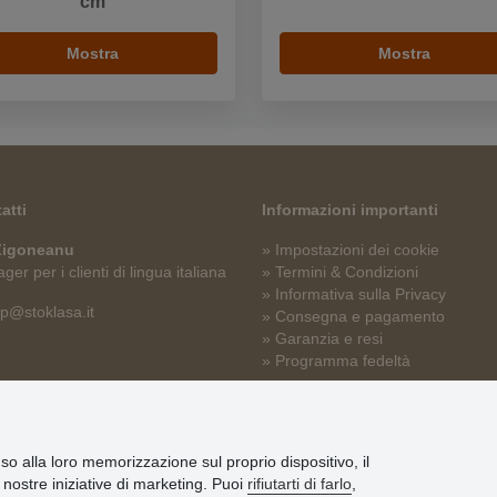
cm
Mostra
Mostra
atti
Informazioni importanti
 Zigoneanu
» Impostazioni dei cookie
er per i clienti di lingua italiana
» Termini & Condizioni
» Informativa sulla Privacy
p@stoklasa.it
» Consegna e pagamento
» Garanzia e resi
» Programma fedeltà
nso alla loro memorizzazione sul proprio dispositivo, il
le nostre iniziative di marketing. Puoi
rifiutarti di farlo
,