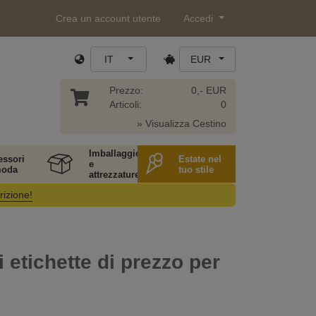
Crea un account utente
Accedi
IT
EUR
Prezzo:
0,- EUR
Articoli:
0
» Visualizza Cestino
Imballaggio
essori
Estate nel
e
moda
tuo stile
attrezzature
rizione!
i etichette di prezzo per