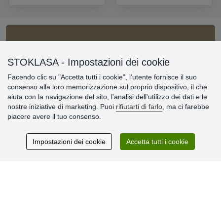
Informazioni importanti
STOKLASA - Impostazioni dei cookie
» Impostazioni dei cookie
Facendo clic su "Accetta tutti i cookie", l’utente fornisce il suo
» Termini & Condizioni
consenso alla loro memorizzazione sul proprio dispositivo, il che
» Informativa sulla Privacy
aiuta con la navigazione del sito, l'analisi dell'utilizzo dei dati e le
» Consegna e pagamento
nostre iniziative di marketing. Puoi
rifiutarti di farlo
, ma ci farebbe
» Garanzia e resi
piacere avere il tuo consenso.
» Programma fedeltà
Impostazioni dei cookie
Accetta tutti i cookie
Recensioni
dei clienti