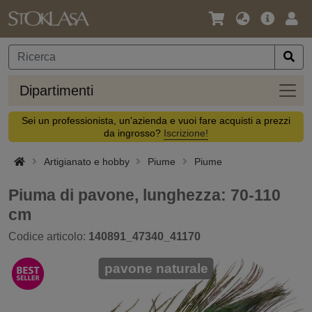
Lingua
Offerta
Acc
/
principa
Valuta
Dipar
Dipartimenti
Sei un professionista, un'azienda e vuoi fare acquisti a prezzi
da ingrosso?
Iscrizione!
Artigianato e hobby
Piume
Piume
Piuma di pavone, lunghezza: 70-110
cm
Codice articolo:
140891_47340_41170
pavone naturale