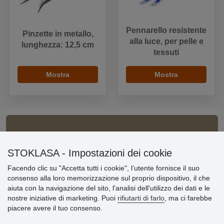
Pennarello resistente
Pinzette in metallo,
alla luce, per pelle e
lunghezza: 12,5 cm
tessuti
Mostra
Mostra
Informazioni importanti
STOKLASA - Impostazioni dei cookie
» Impostazioni dei cookie
» Termini & Condizioni
Facendo clic su "Accetta tutti i cookie", l’utente fornisce il suo
» Informativa sulla Privacy
consenso alla loro memorizzazione sul proprio dispositivo, il che
» Consegna e pagamento
aiuta con la navigazione del sito, l'analisi dell'utilizzo dei dati e le
» Garanzia e resi
nostre iniziative di marketing. Puoi
rifiutarti di farlo
, ma ci farebbe
» Programma fedeltà
piacere avere il tuo consenso.