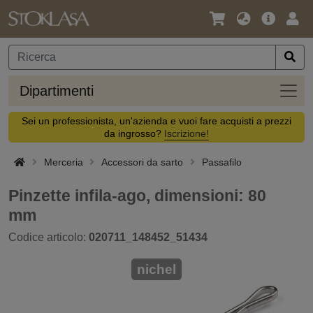
Lingua
Offerta
Acc
/
principa
Valuta
Dipar
Dipartimenti
Sei un professionista, un'azienda e vuoi fare acquisti a prezzi
da ingrosso?
Iscrizione!
Merceria
Accessori da sarto
Passafilo
Pinzette infila-ago, dimensioni: 80
mm
Codice articolo:
020711_148452_51434
nichel