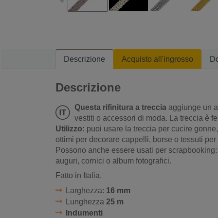
Descrizione
Acquisto all'ingrosso
D
Descrizione
Questa rifinitura a treccia
aggiunge un as
vestiti o accessori di moda. La treccia è f
Utilizzo:
puoi usare la treccia per cucire gonne, 
ottimi per decorare cappelli, borse o tessuti per
Possono anche essere usati per scrapbooking: o
auguri, cornici o album fotografici.
Fatto in Italia.
Larghezza:
16 mm
Lunghezza
25 m
Indumenti