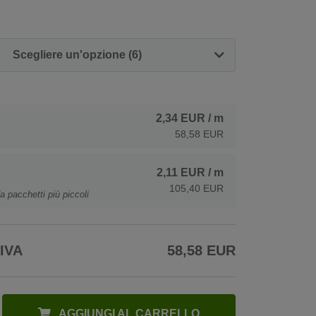
Scegliere un'opzione (6)
2,34 EUR
/ m
58,58 EUR
2,11 EUR
/ m
105,40 EUR
a pacchetti più piccoli
 IVA
58,58 EUR
AGGIUNGI AL CARRELLO