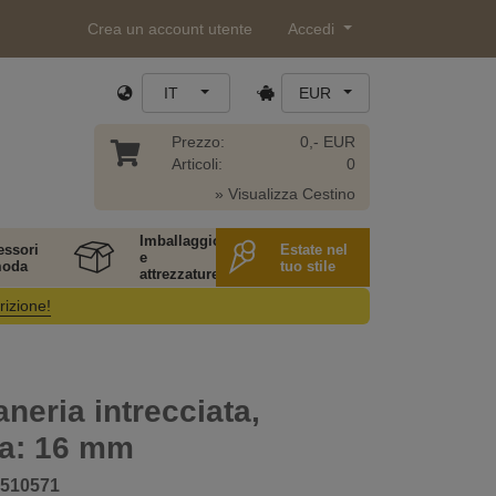
Crea un account utente
Accedi
IT
EUR
Prezzo:
0,- EUR
Articoli:
0
» Visualizza Cestino
Imballaggio
essori
Estate nel
e
moda
tuo stile
attrezzature
rizione!
eria intrecciata,
za: 16 mm
510571