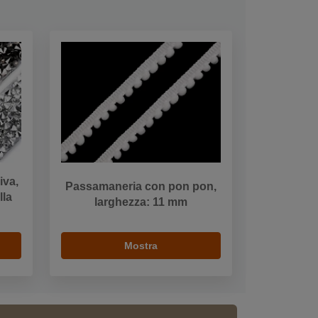
iva,
Passamaneria con pon pon,
lla
larghezza: 11 mm
Mostra