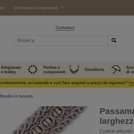
tti
Informazioni importanti:
Contattaci
Artigianato
Perline e
Acc
Gioielleria
e hobby
componenti
di 
professionista, un'azienda e vuoi fare acquisti a prezzi da ingrosso?
Isc
Bordini in tessuto
Passaman
larghez
Codice articolo: