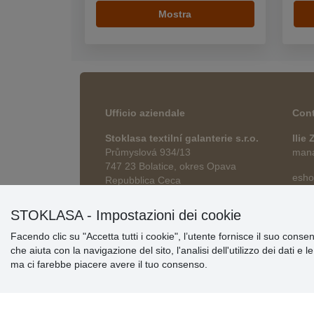
Mostra
Ufficio aziendale
Cont
Stoklasa textilní galanterie s.r.o.
Ilie
Průmyslová 934/13
manag
747 23 Bolatice, okres Opava
esho
Repubblica Ceca
STOKLASA - Impostazioni dei cookie
Facendo clic su "Accetta tutti i cookie", l’utente fornisce il suo conse
che aiuta con la navigazione del sito, l'analisi dell'utilizzo dei dati e 
ma ci farebbe piacere avere il tuo consenso.