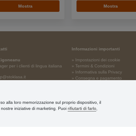
Mostra
Mostra
atti
Informazioni importanti
 Zigoneanu
» Impostazioni dei cookie
er per i clienti di lingua italiana
» Termini & Condizioni
» Informativa sulla Privacy
p@stoklasa.it
» Consegna e pagamento
» Garanzia e resi
» Programma fedeltà
nso alla loro memorizzazione sul proprio dispositivo, il
le nostre iniziative di marketing. Puoi
rifiutarti di farlo
,