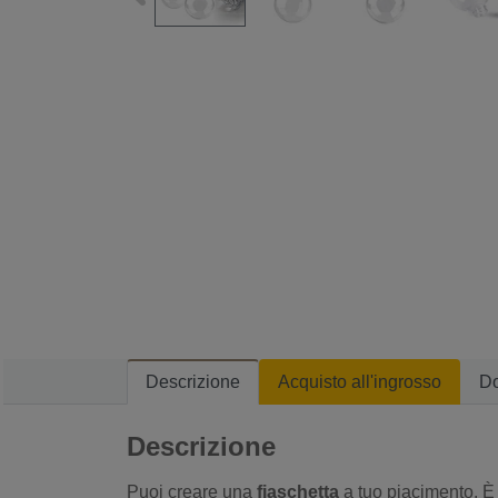
Descrizione
Acquisto all'ingrosso
D
Descrizione
Puoi creare una
fiaschetta
a tuo piacimento. È f