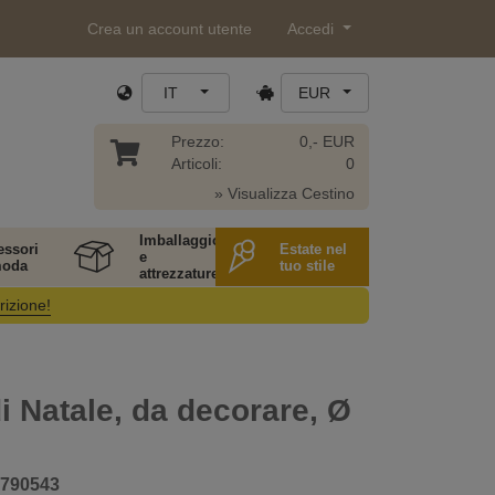
Crea un account utente
Accedi
IT
EUR
Prezzo:
0,- EUR
Articoli:
0
» Visualizza Cestino
Imballaggio
essori
Estate nel
e
moda
tuo stile
attrezzature
rizione!
di Natale, da decorare, Ø
790543