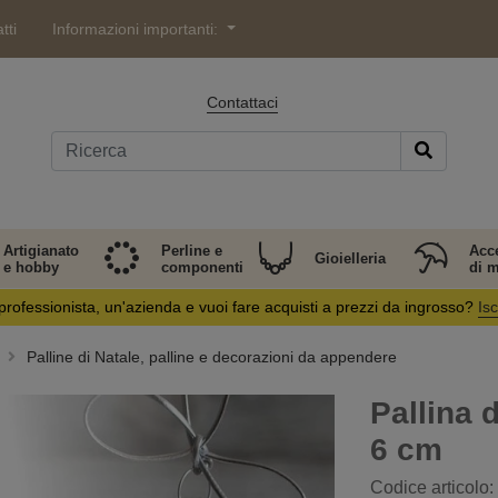
tti
Informazioni importanti:
Contattaci
Artigianato
Perline e
Acc
Gioielleria
e hobby
componenti
di 
professionista, un'azienda e vuoi fare acquisti a prezzi da ingrosso?
Isc
Palline di Natale, palline e decorazioni da appendere
Pallina 
6 cm
Codice articolo: