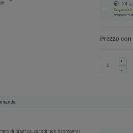
24 pz
Disponibile
preparato d
Prezzo con
+
-
omande
atto di plastica, quindi non ti romperai