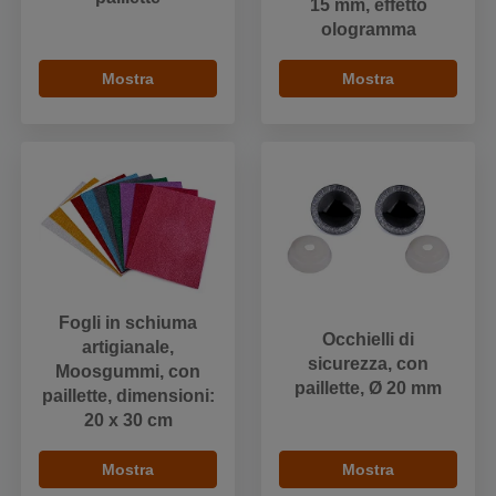
15 mm, effetto
ologramma
Mostra
Mostra
Fogli in schiuma
Occhielli di
artigianale,
sicurezza, con
Moosgummi, con
paillette, Ø 20 mm
paillette, dimensioni:
20 x 30 cm
Mostra
Mostra