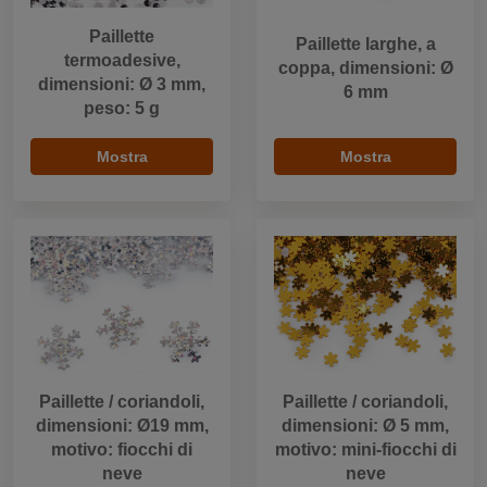
Paillette
Paillette larghe, a
termoadesive,
coppa, dimensioni: Ø
dimensioni: Ø 3 mm,
6 mm
peso: 5 g
Mostra
Mostra
Paillette / coriandoli,
Paillette / coriandoli,
dimensioni: Ø19 mm,
dimensioni: Ø 5 mm,
motivo: fiocchi di
motivo: mini-fiocchi di
neve
neve