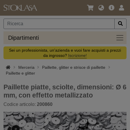
Lingua
Offerta
Acc
/
principa
Valuta
Dipar
Dipartimenti
Sei un professionista, un'azienda e vuoi fare acquisti a prezzi
da ingrosso?
Iscrizione!
Merceria
Paillette, glitter e strisce di paillette
Paillette e glitter
Paillette piatte, sciolte, dimensioni: Ø 6
mm, con effetto metallizzato
Codice articolo:
200860