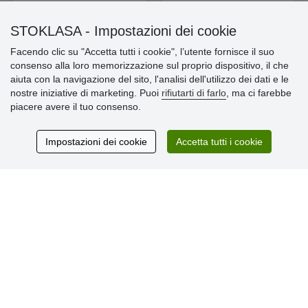
STOKLASA - Impostazioni dei cookie
Facendo clic su "Accetta tutti i cookie", l’utente fornisce il suo
consenso alla loro memorizzazione sul proprio dispositivo, il che
Informazioni importanti
aiuta con la navigazione del sito, l'analisi dell'utilizzo dei dati e le
nostre iniziative di marketing. Puoi
rifiutarti di farlo
, ma ci farebbe
» Impostazioni dei cookie
piacere avere il tuo consenso.
» Termini & Condizioni
» Informativa sulla Privacy
» Consegna e pagamento
Impostazioni dei cookie
Accetta tutti i cookie
» Garanzia e resi
» Programma fedeltà
Recensioni
dei clienti