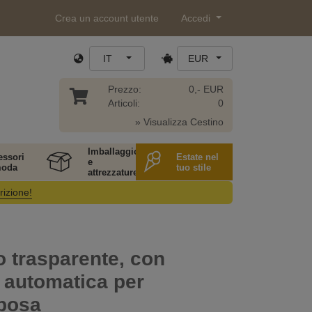
Crea un account utente
Accedi
IT
EUR
Prezzo:
0,- EUR
Articoli:
0
» Visualizza Cestino
Imballaggio
essori
Estate nel
e
moda
tuo stile
attrezzature
rizione!
 trasparente, con
 automatica per
posa