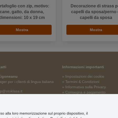
rtafoglio con zip, motivo:
Decorazione di strass p
cane, gatto, da donna,
capelli da sposa/perno 
dimensioni: 10 x 19 cm
capelli da sposa
Mostra
Mostra
atti
Informazioni importanti
 Zigoneanu
» Impostazioni dei cookie
er per i clienti di lingua italiana
» Termini & Condizioni
» Informativa sulla Privacy
p@stoklasa.it
» Consegna e pagamento
» Garanzia e resi
» Programma fedeltà
nso alla loro memorizzazione sul proprio dispositivo, il