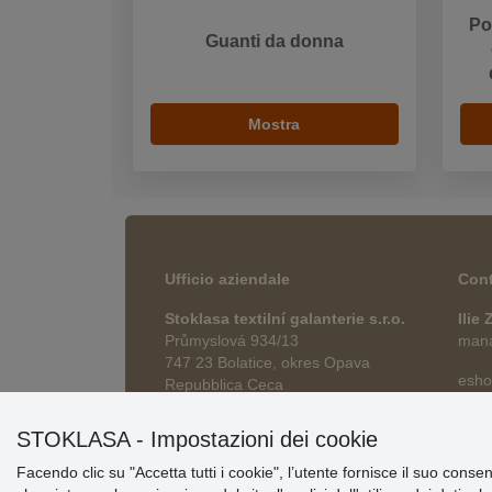
Po
Guanti da donna
Mostra
Ufficio aziendale
Cont
Stoklasa textilní galanterie s.r.o.
Ilie
Průmyslová 934/13
manag
747 23 Bolatice, okres Opava
esho
Repubblica Ceca
STOKLASA - Impostazioni dei cookie
Facendo clic su "Accetta tutti i cookie", l’utente fornisce il suo conse