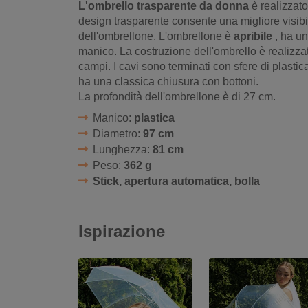
L'ombrello trasparente da donna
è realizzato
design trasparente consente una migliore visibil
dell'ombrellone. L'ombrellone è
apribile
, ha un
manico. La costruzione dell'ombrello è realizzat
campi. I cavi sono terminati con sfere di plastica
ha una classica chiusura con bottoni.
La profondità dell'ombrellone è di 27 cm.
Manico:
plastica
Diametro:
97 cm
Lunghezza:
81 cm
Peso:
362 g
Stick, apertura automatica, bolla
Ispirazione