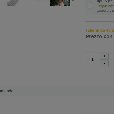
3 pz.
Disponibil
preparato d
I clienti da 48
Prezzo con
+
-
omande