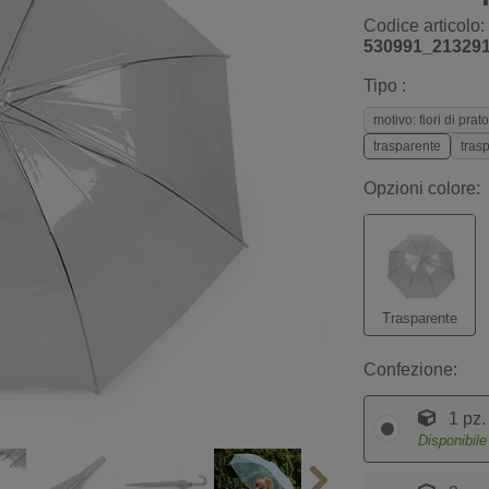
Codice articolo:
530991_21329
Tipo :
motivo: fiori di prato
trasparente
tras
Opzioni colore:
Trasparente
Confezione:
1 pz.
Disponibil