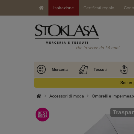
Ispirazione
Certificati regalo
Conta
… che la serve da 36 anni
Merceria
Tessuti
Sei un 
Accessori di moda
Ombrelli e impermeabi
Traspar