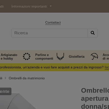
tti
Informazioni importanti:
Contattaci
Artigianato
Perline e
Acc
Gioielleria
e hobby
componenti
di 
professionista, un'azienda e vuoi fare acquisti a prezzi da ingrosso?
Isc
li
Ombrelli da matrimonio
Ombrello
ente
apertura
donna/s