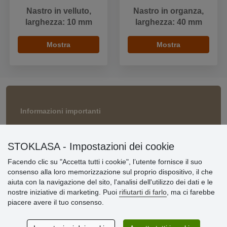
Nastro in velluto,
Nastro in organza,
larghezza: 10 mm
larghezza: 40 mm
Mostra
Mostra
Informazioni importanti
» Impostazioni dei cookie
» Termini & Condizioni
STOKLASA - Impostazioni dei cookie
» Informativa sulla Privacy
» Consegna e pagamento
Facendo clic su "Accetta tutti i cookie", l’utente fornisce il suo
» Garanzia e resi
consenso alla loro memorizzazione sul proprio dispositivo, il che
» Programma fedeltà
aiuta con la navigazione del sito, l'analisi dell'utilizzo dei dati e le
nostre iniziative di marketing. Puoi
rifiutarti di farlo
, ma ci farebbe
piacere avere il tuo consenso.
Recensioni