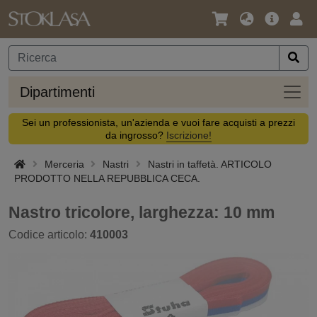
Lingua
Offerta
Acc
/
principa
Valuta
Dipar
Dipartimenti
Sei un professionista, un'azienda e vuoi fare acquisti a prezzi
da ingrosso?
Iscrizione!
Merceria
Nastri
Nastri in taffetà. ARTICOLO
PRODOTTO NELLA REPUBBLICA CECA.
Nastro tricolore, larghezza: 10 mm
Codice articolo:
410003