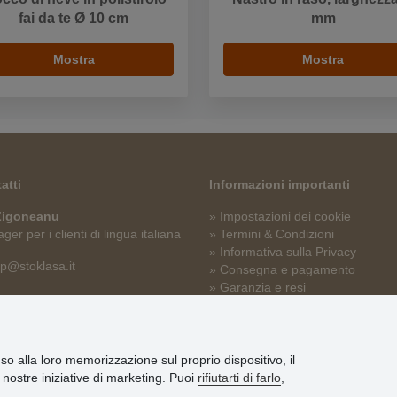
fai da te Ø 10 cm
mm
Mostra
Mostra
atti
Informazioni importanti
 Zigoneanu
» Impostazioni dei cookie
er per i clienti di lingua italiana
» Termini & Condizioni
» Informativa sulla Privacy
p@stoklasa.it
» Consegna e pagamento
» Garanzia e resi
» Programma fedeltà
nso alla loro memorizzazione sul proprio dispositivo, il
le nostre iniziative di marketing. Puoi
rifiutarti di farlo
,