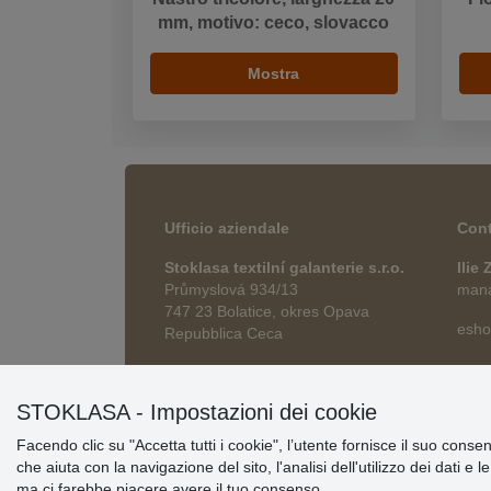
mm, motivo: ceco, slovacco
Mostra
Ufficio aziendale
Cont
Stoklasa textilní galanterie s.r.o.
Ilie
Průmyslová 934/13
manag
747 23 Bolatice, okres Opava
esho
Repubblica Ceca
STOKLASA - Impostazioni dei cookie
Facendo clic su "Accetta tutti i cookie", l’utente fornisce il suo conse
che aiuta con la navigazione del sito, l'analisi dell'utilizzo dei dati e 
ma ci farebbe piacere avere il tuo consenso.