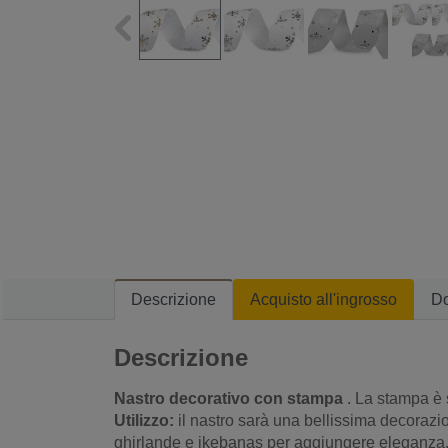
Descrizione
Acquisto all'ingrosso
D
Descrizione
Nastro decorativo con stampa
. La stampa è 
Utilizzo:
il nastro sarà una bellissima decorazi
ghirlande e ikebanas per aggiungere eleganza. 