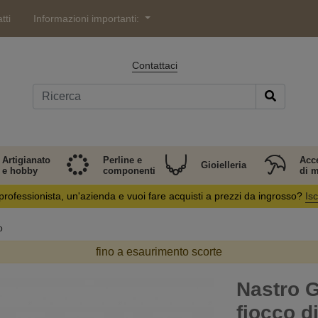
tti
Informazioni importanti:
Contattaci
Artigianato
Perline e
Acc
Gioielleria
e hobby
componenti
di 
professionista, un'azienda e vuoi fare acquisti a prezzi da ingrosso?
Isc
o
fino a esaurimento scorte
Nastro G
fiocco d