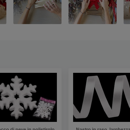
occo di neve in polistirolo
Nastro in raso, larghezza