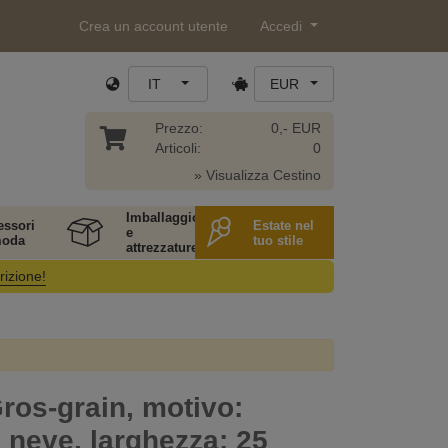
Crea un account utente
Accedi
IT
EUR
Prezzo:
0,- EUR
Articoli:
0
» Visualizza Cestino
Imballaggio
essori
Estate nel
e
moda
tuo stile
attrezzature
rizione!
ros-grain, motivo:
i neve, larghezza: 25