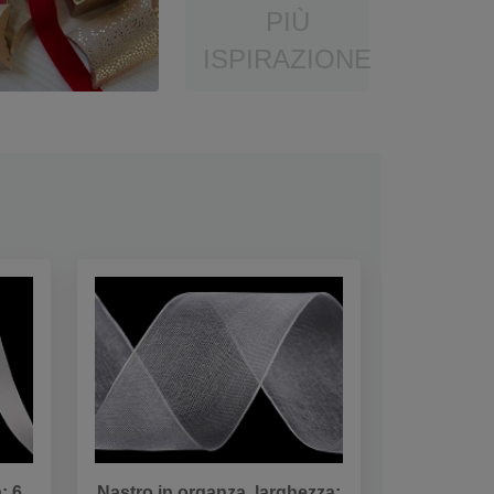
PIÙ
ISPIRAZIONE
: 6
Nastro in organza, larghezza: